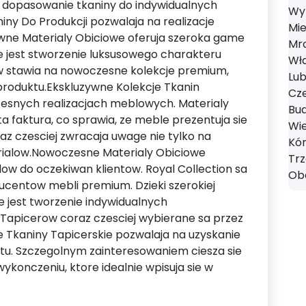
 dopasowanie tkaniny do indywidualnych
Wyr
ny Do Produkcji pozwalaja na realizacje
Mie
wne Materialy Obiciowe oferuja szeroka game
Mro
e jest stworzenie luksusowego charakteru
Wł
ow stawia na nowoczesne kolekcje premium,
Lub
produktu.Ekskluzywne Kolekcje Tkanin
Cze
esnych realizacjach meblowych. Materialy
Bud
ta faktura, co sprawia, ze meble prezentuja sie
Wie
raz czesciej zwracaja uwage nie tylko na
Kór
erialow.Nowoczesne Materialy Obiciowe
Tr
w do oczekiwan klientow. Royal Collection sa
Obo
centow mebli premium. Dzieki szerokiej
 jest tworzenie indywidualnych
a Tapicerow coraz czesciej wybierane sa przez
e Tkaniny Tapicerskie pozwalaja na uzyskanie
tu. Szczegolnym zainteresowaniem ciesza sie
konczeniu, ktore idealnie wpisuja sie w