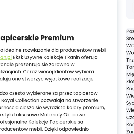
Poz
apicerskie Premium
Śre
Wrz
to idealne rozwiazanie dla producentow mebli
Wol
ion.pl
Ekskluzywne Kolekcje Tkanin oferuja
Trz
konale prezentuja sie zarowno w
Tom
lizacjach. Coraz wiecej klientow wybiera
Mi
laja one stworzyc wyjatkowe realizacje.
Zło
Koś
dzo czesto wybierane sa przez tapicerow
Wie
 Royal Collection pozwalaja na stworzenie
Syc
rnoscia ciesza sie wyraziste kolory premium,
Wie
o stylu.Luksusowe Materialy Obiciowe
Cza
rofesjonalne Kolekcje Tapicerskie sa
Koś
roducentow mebli. Dzięki odpowiednio
Zan