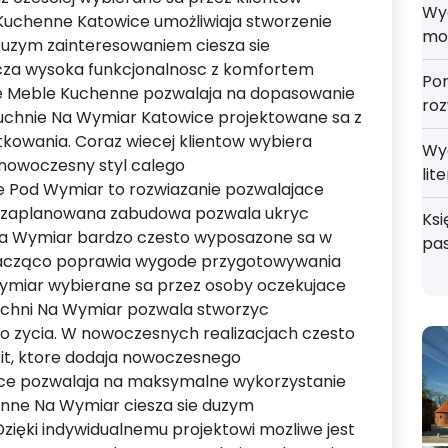
Wyd
Kuchenne Katowice umożliwiaja stworzenie
mo
uzym zainteresowaniem ciesza sie
lacza wysoka funkcjonalnosc z komfortem
Por
ie Meble Kuchenne pozwalaja na dopasowanie
roz
Kuchnie Na Wymiar Katowice projektowane sa z
kowania. Coraz wiecej klientow wybiera
Wy
 nowoczesny styl calego
lit
 Pod Wymiar to rozwiazanie pozwalajace
o zaplanowana zabudowa pozwala ukryc
Ksi
a Wymiar bardzo czesto wyposazone sa w
pa
nacząco poprawia wygode przygotowywania
ymiar wybierane sa przez osoby oczekujace
Kuchni Na Wymiar pozwala stworzyc
 zycia. W nowoczesnych realizacjach czesto
fit, ktore dodaja nowoczesnego
ice pozwalaja na maksymalne wykorzystanie
enne Na Wymiar ciesza sie duzym
zięki indywidualnemu projektowi mozliwe jest