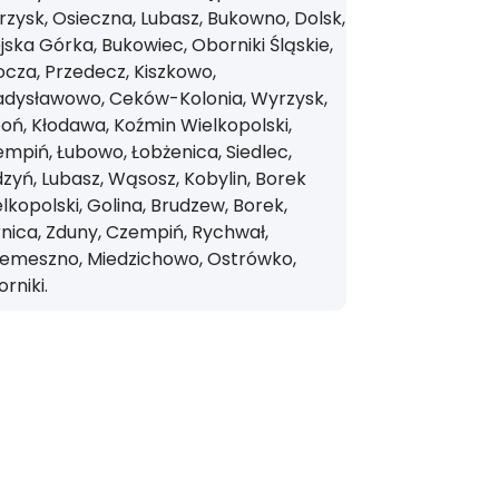
zysk, Osieczna, Lubasz, Bukowno, Dolsk,
jska Górka, Bukowiec, Oborniki Śląskie,
cza, Przedecz, Kiszkowo,
adysławowo, Ceków-Kolonia, Wyrzysk,
oń, Kłodawa, Koźmin Wielkopolski,
mpiń, Łubowo, Łobżenica, Siedlec,
zyń, Lubasz, Wąsosz, Kobylin, Borek
lkopolski, Golina, Brudzew, Borek,
nica, Zduny, Czempiń, Rychwał,
zemeszno, Miedzichowo, Ostrówko,
rniki.