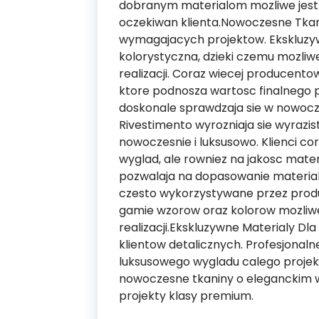
dobranym materialom mozliwe jest
oczekiwan klienta.Nowoczesne Tkani
wymagajacych projektow. Ekskluzy
kolorystyczna, dzieki czemu mozliw
realizacji. Coraz wiecej producent
ktore podnosza wartosc finalnego 
doskonale sprawdzaja sie w nowocz
Rivestimento wyrozniaja sie wyrazis
nowoczesnie i luksusowo. Klienci co
wyglad, ale rowniez na jakosc mat
pozwalaja na dopasowanie materialo
czesto wykorzystywane przez produ
gamie wzorow oraz kolorow mozliwe
realizacji.Ekskluzywne Materialy Dl
klientow detalicznych. Profesjonaln
luksusowego wygladu calego projek
nowoczesne tkaniny o eleganckim wy
projekty klasy premium.