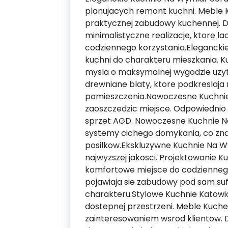
planujacych remont kuchni. Meble 
praktycznej zabudowy kuchennej. D
minimalistyczne realizacje, ktore 
codziennego korzystania.Eleganck
kuchni do charakteru mieszkania. 
mysla o maksymalnej wygodzie uzyt
drewniane blaty, ktore podkreslaja
pomieszczenia.Nowoczesne Kuchnie
zaoszczedzic miejsce. Odpowiedni
sprzet AGD. Nowoczesne Kuchnie N
systemy cichego domykania, co z
posilkow.Ekskluzywne Kuchnie Na W
najwyzszej jakosci. Projektowanie 
komfortowe miejsce do codziennego
pojawiaja sie zabudowy pod sam su
charakteru.Stylowe Kuchnie Katow
dostepnej przestrzeni. Meble Kuch
zainteresowaniem wsrod klientow. D