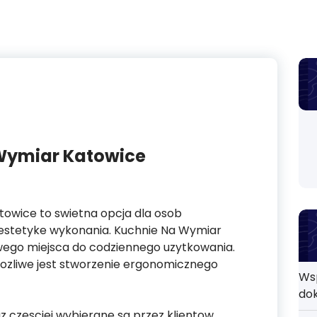
Wymiar Katowice
owice to swietna opcja dla osob
 estetyke wykonania. Kuchnie Na Wymiar
ego miejsca do codziennego uzytkowania.
ozliwe jest stworzenie ergonomicznego
Ws
do
 czesciej wybierane sa przez klientow