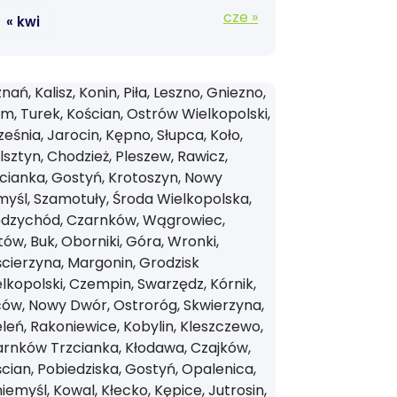
cze »
« kwi
nań, Kalisz, Konin, Piła, Leszno, Gniezno,
m, Turek, Kościan, Ostrów Wielkopolski,
eśnia, Jarocin, Kępno, Słupca, Koło,
sztyn, Chodzież, Pleszew, Rawicz,
cianka, Gostyń, Krotoszyn, Nowy
yśl, Szamotuły, Środa Wielkopolska,
ędzychód, Czarnków, Wągrowiec,
tów, Buk, Oborniki, Góra, Wronki,
cierzyna, Margonin, Grodzisk
lkopolski, Czempin, Swarzędz, Kórnik,
ów, Nowy Dwór, Ostroróg, Skwierzyna,
leń, Rakoniewice, Kobylin, Kleszczewo,
rnków Trzcianka, Kłodawa, Czajków,
cian, Pobiedziska, Gostyń, Opalenica,
iemyśl, Kowal, Kłecko, Kępice, Jutrosin,