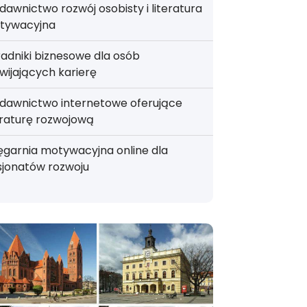
awnictwo rozwój osobisty i literatura
tywacyjna
adniki biznesowe dla osób
wijających karierę
dawnictwo internetowe oferujące
eraturę rozwojową
ęgarnia motywacyjna online dla
sjonatów rozwoju