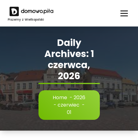
Skip
to
content
Piszemy z Wielkopolski
Daily
Archives: 1
czerwca,
2026
Home
-
2026
-
czerwiec
-
01