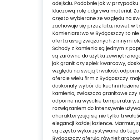
odejściu. Podobnie jak w przypadku
kluczową rolę odgrywa materiał. Zar
często wybierane ze względu na swo
zachowuje się przez lata, nawet w
Kamieniarstwo w Bydgoszczy to nie 
oferta usług związanych z innymi e
Schody z kamienia są jednym z pop
są zarówno do użytku zewnętrznego,
jak granit czy spiek kwarcowy, dos
względu na swoją trwałość, odporno
ofercie wielu firm z Bydgoszczy znaj
doskonały wybór do kuchni i łaziene
kamienia, zwłaszcza granitowe czy 
odporne na wysokie temperatury, za
rozwiązaniem do intensywnie używany
charakteryzują się nie tylko trwałoś
elegancji każdej łazience. Marmur, 
są często wykorzystywane do tego 
Bydgoszczy oferują również grobowc