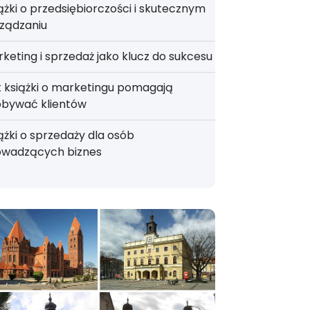
ążki o przedsiębiorczości i skutecznym
ządzaniu
keting i sprzedaż jako klucz do sukcesu
 książki o marketingu pomagają
obywać klientów
ążki o sprzedaży dla osób
owadzących biznes