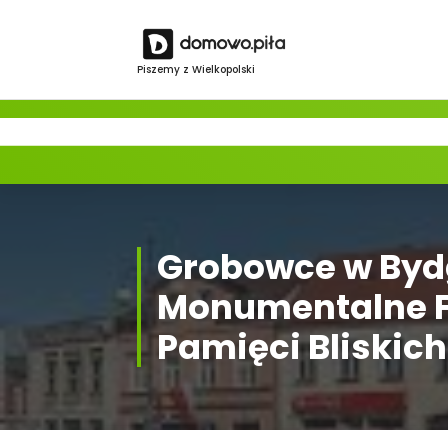
Skip
to
content
Piszemy z Wielkopolski
Grobowce w Byd
Monumentalne F
Pamięci Bliskich