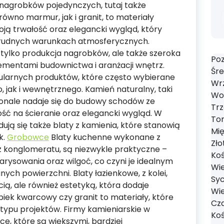
 nagrobków pojedynczych, tutaj także
ówno marmur, jak i granit, to materiały
ją trwałość oraz elegancki wygląd, który
 trudnych warunkach atmosferycznych.
tylko produkcja nagrobków, ale także szeroka
Poz
lementami budownictwa i aranżacji wnętrz.
Śre
ularnych produktów, które często wybierane
Wrz
 jak i wewnętrznego. Kamień naturalny, taki
Wol
konale nadaje się do budowy schodów ze
Trz
ść na ścieranie oraz elegancki wygląd. W
Tom
dują się także blaty z kamienia, które stanowią
Mi
k.
Grobowce
Blaty kuchenne wykonane z
Zło
z konglomeratu, są niezwykle praktyczne –
Koś
rysowania oraz wilgoć, co czyni je idealnym
Wie
ch powierzchni. Blaty łazienkowe, z kolei,
Syc
cią, ale również estetyką, która dodaje
Wie
spiek kwarcowy czy granit to materiały, które
Cza
typu projektów. Firmy kamieniarskie w
Koś
e, które są większymi, bardziej