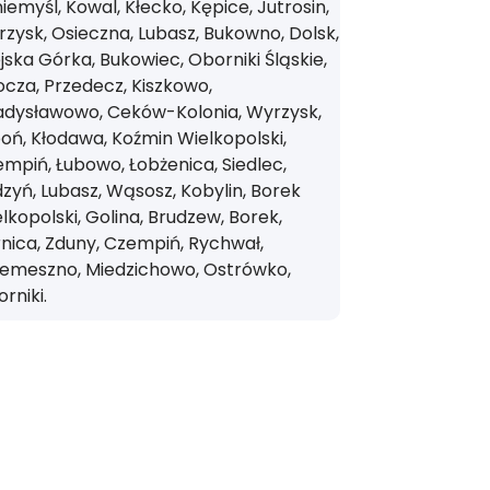
iemyśl, Kowal, Kłecko, Kępice, Jutrosin,
zysk, Osieczna, Lubasz, Bukowno, Dolsk,
jska Górka, Bukowiec, Oborniki Śląskie,
cza, Przedecz, Kiszkowo,
adysławowo, Ceków-Kolonia, Wyrzysk,
oń, Kłodawa, Koźmin Wielkopolski,
mpiń, Łubowo, Łobżenica, Siedlec,
zyń, Lubasz, Wąsosz, Kobylin, Borek
lkopolski, Golina, Brudzew, Borek,
nica, Zduny, Czempiń, Rychwał,
zemeszno, Miedzichowo, Ostrówko,
rniki.