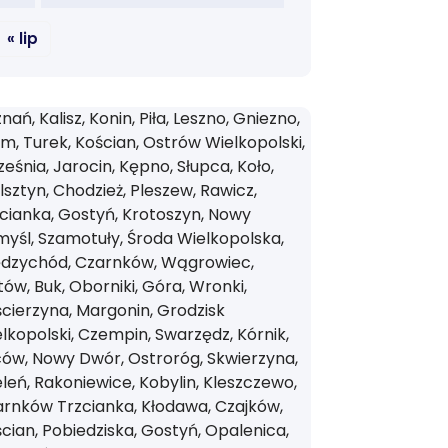
« lip
nań, Kalisz, Konin, Piła, Leszno, Gniezno,
m, Turek, Kościan, Ostrów Wielkopolski,
eśnia, Jarocin, Kępno, Słupca, Koło,
sztyn, Chodzież, Pleszew, Rawicz,
cianka, Gostyń, Krotoszyn, Nowy
yśl, Szamotuły, Środa Wielkopolska,
ędzychód, Czarnków, Wągrowiec,
tów, Buk, Oborniki, Góra, Wronki,
cierzyna, Margonin, Grodzisk
lkopolski, Czempin, Swarzędz, Kórnik,
ów, Nowy Dwór, Ostroróg, Skwierzyna,
leń, Rakoniewice, Kobylin, Kleszczewo,
rnków Trzcianka, Kłodawa, Czajków,
cian, Pobiedziska, Gostyń, Opalenica,