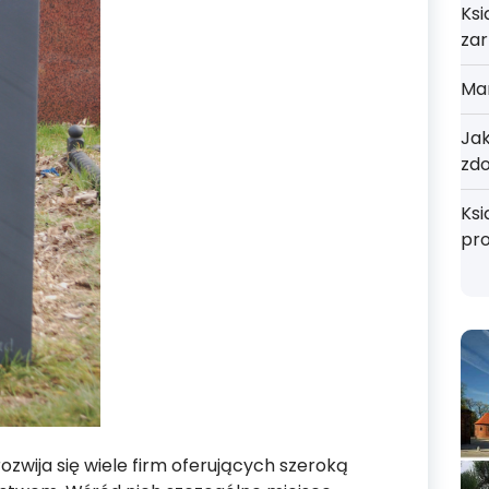
Ksi
zar
Mar
Jak
zd
Ksi
pr
zwija się wiele firm oferujących szeroką