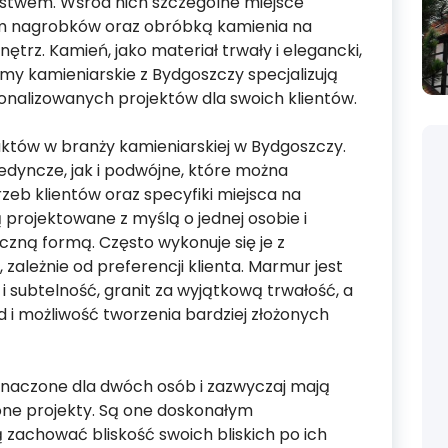
stwem. Wśród nich szczególne miejsce
em nagrobków oraz obróbką kamienia na
ętrz. Kamień, jako materiał trwały i elegancki,
irmy kamieniarskie z Bydgoszczy specjalizują
onalizowanych projektów dla swoich klientów.
któw w branży kamieniarskiej w Bydgoszczy.
edyncze, jak i podwójne, które można
eb klientów oraz specyfiki miejsca na
projektowane z myślą o jednej osobie i
czną formą. Często wykonuje się je z
zależnie od preferencji klienta. Marmur jest
i subtelność, granit za wyjątkową trwałość, a
i możliwość tworzenia bardziej złożonych
eznaczone dla dwóch osób i zazwyczaj mają
żone projekty. Są one doskonałym
 zachować bliskość swoich bliskich po ich