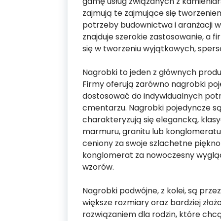
gamę usług związanych z kamieniar
zajmują te zajmujące się tworzeni
potrzeby budownictwa i aranżacji wn
znajduje szerokie zastosowanie, a f
się w tworzeniu wyjątkowych, spers
Nagrobki to jeden z głównych produ
Firmy oferują zarówno nagrobki poj
dostosować do indywidualnych potrz
cmentarzu. Nagrobki pojedyncze są 
charakteryzują się elegancką, klasy
marmuru, granitu lub konglomeratu, 
ceniony za swoje szlachetne piękno 
konglomerat za nowoczesny wygląd 
wzorów.
Nagrobki podwójne, z kolei, są prz
większe rozmiary oraz bardziej zło
rozwiązaniem dla rodzin, które chcą