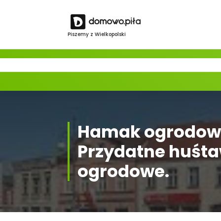
Skip
to
content
Piszemy z Wielkopolski
Hamak ogrodow
Przydatne huśta
ogrodowe.