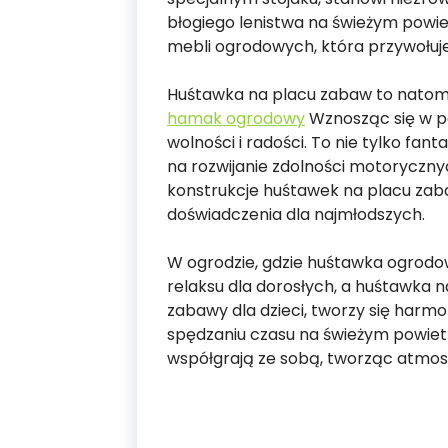
błogiego lenistwa na świeżym powi
mebli ogrodowych, która przywołuje
Huśtawka na placu zabaw to natomia
hamak ogrodowy
Wznosząc się w po
wolności i radości. To nie tylko fan
na rozwijanie zdolności motorycznyc
konstrukcje huśtawek na placu zab
doświadczenia dla najmłodszych.
W ogrodzie, gdzie huśtawka ogrodo
relaksu dla dorosłych, a huśtawka 
zabawy dla dzieci, tworzy się harm
spędzaniu czasu na świeżym powietr
współgrają ze sobą, tworząc atmosf