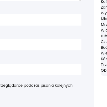
Koś
Zan
Wyr
Mie
Mro
Wł
Lub
Cze
Bud
Wie
Kór
Tr
Obo
rzeglądarce podczas pisania kolejnych