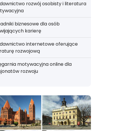
awnictwo rozwój osobisty i literatura
tywacyjna
adniki biznesowe dla osób
wijających karierę
dawnictwo internetowe oferujące
eraturę rozwojową
ęgarnia motywacyjna online dla
sjonatów rozwoju