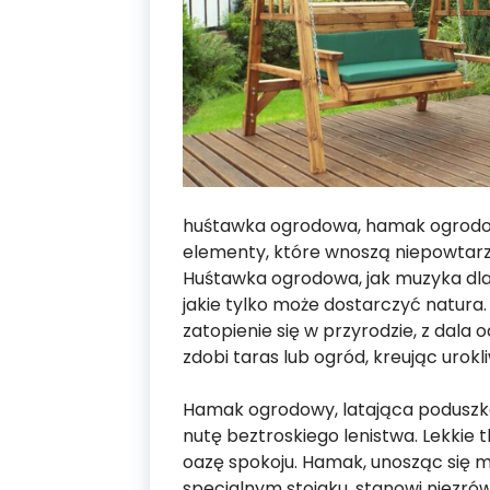
huśtawka ogrodowa, hamak ogrodow
elementy, które wnoszą niepowtarza
Huśtawka ogrodowa, jak muzyka dla 
jakie tylko może dostarczyć natura
zatopienie się w przyrodzie, z dala 
zdobi taras lub ogród, kreując urok
Hamak ogrodowy, latająca poduszk
nutę beztroskiego lenistwa. Lekkie 
oazę spokoju. Hamak, unosząc się 
specjalnym stojaku, stanowi niezró