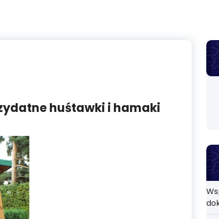
ydatne huśtawki i hamaki
Ws
do