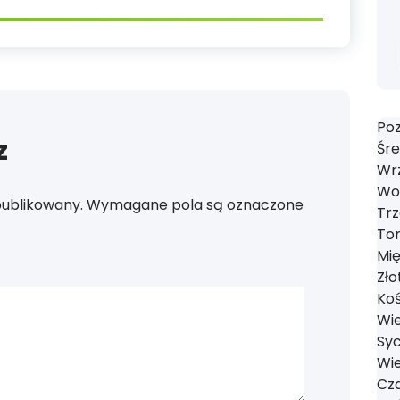
Poz
z
Śre
Wrz
Wol
publikowany.
Wymagane pola są oznaczone
Trz
Tom
Mi
Zło
Koś
Wie
Syc
Wie
Cza