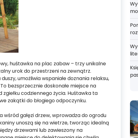
Wyd
mo
Por
roz
Wy
lit
y, huśtawka na plac zabaw – trzy unikalne
Ksi
lny urok do przestrzeni na zewnątrz.
pa
duszy, umożliwia wspaniałe doznania relaksu,
. To bezsprzecznie doskonałe miejsce na
od zgiełku codziennego życia. Huśtawka ta
liwe zakątki do błogiego odpoczynku.
a wśród gałęzi drzew, wprowadza do ogrodu
tkaniny unoszą się na wietrze, tworząc idealną
między drzewami lub zawieszony na
wnane miejsce do delektowania się chwilą