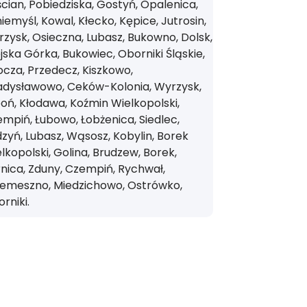
cian, Pobiedziska, Gostyń, Opalenica,
iemyśl, Kowal, Kłecko, Kępice, Jutrosin,
zysk, Osieczna, Lubasz, Bukowno, Dolsk,
jska Górka, Bukowiec, Oborniki Śląskie,
cza, Przedecz, Kiszkowo,
adysławowo, Ceków-Kolonia, Wyrzysk,
oń, Kłodawa, Koźmin Wielkopolski,
mpiń, Łubowo, Łobżenica, Siedlec,
zyń, Lubasz, Wąsosz, Kobylin, Borek
lkopolski, Golina, Brudzew, Borek,
nica, Zduny, Czempiń, Rychwał,
zemeszno, Miedzichowo, Ostrówko,
rniki.