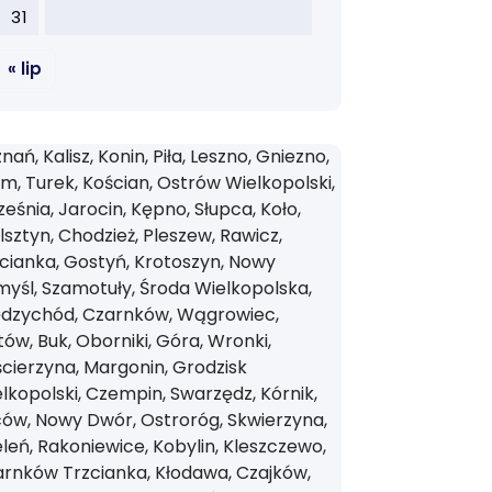
31
« lip
nań, Kalisz, Konin, Piła, Leszno, Gniezno,
m, Turek, Kościan, Ostrów Wielkopolski,
eśnia, Jarocin, Kępno, Słupca, Koło,
sztyn, Chodzież, Pleszew, Rawicz,
cianka, Gostyń, Krotoszyn, Nowy
yśl, Szamotuły, Środa Wielkopolska,
ędzychód, Czarnków, Wągrowiec,
tów, Buk, Oborniki, Góra, Wronki,
cierzyna, Margonin, Grodzisk
lkopolski, Czempin, Swarzędz, Kórnik,
ów, Nowy Dwór, Ostroróg, Skwierzyna,
leń, Rakoniewice, Kobylin, Kleszczewo,
rnków Trzcianka, Kłodawa, Czajków,