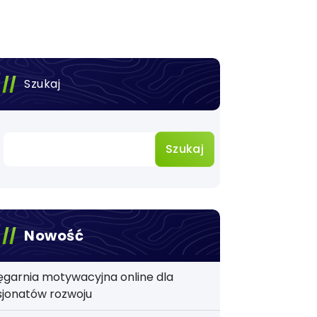
Szukaj
Szukaj
Nowość
ęgarnia motywacyjna online dla
sjonatów rozwoju