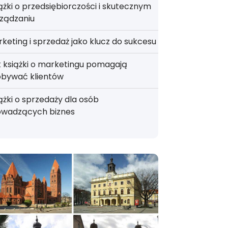
ążki o przedsiębiorczości i skutecznym
ządzaniu
keting i sprzedaż jako klucz do sukcesu
 książki o marketingu pomagają
obywać klientów
ążki o sprzedaży dla osób
owadzących biznes