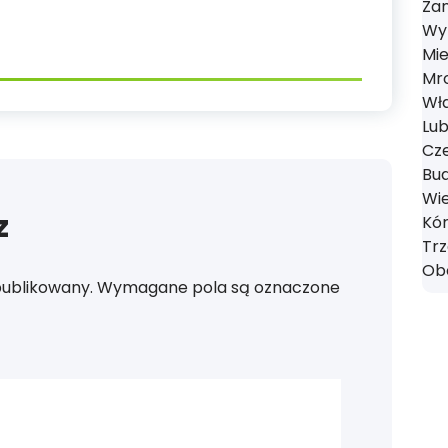
Zan
Wyr
Mie
Mro
Wł
Lub
Cze
Bud
Wie
z
Kór
Tr
Obo
publikowany.
Wymagane pola są oznaczone