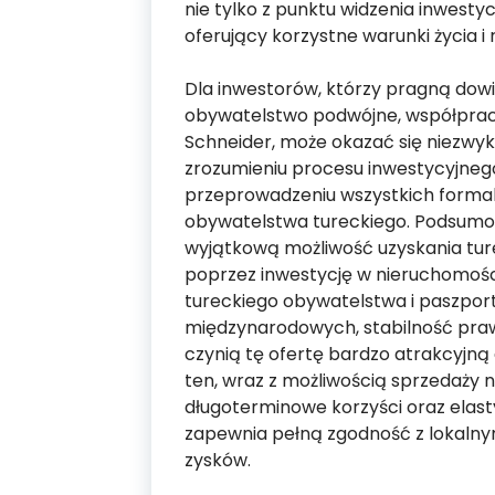
nie tylko z punktu widzenia inwestyc
oferujący korzystne warunki życia i 
Dla inwestorów, którzy pragną dowie
obywatelstwo podwójne, współpraca
Schneider, może okazać się niezwy
zrozumieniu procesu inwestycyjneg
przeprowadzeniu wszystkich forma
obywatelstwa tureckiego. Podsumow
wyjątkową możliwość uzyskania tu
poprzez inwestycję w nieruchomośc
tureckiego obywatelstwa i paszport
międzynarodowych, stabilność praw
czynią tę ofertę bardzo atrakcyjn
ten, wraz z możliwością sprzedaży 
długoterminowe korzyści oraz elas
zapewnia pełną zgodność z lokalny
zysków.