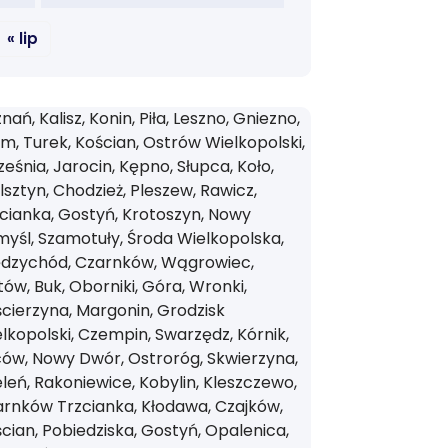
« lip
nań, Kalisz, Konin, Piła, Leszno, Gniezno,
m, Turek, Kościan, Ostrów Wielkopolski,
eśnia, Jarocin, Kępno, Słupca, Koło,
sztyn, Chodzież, Pleszew, Rawicz,
cianka, Gostyń, Krotoszyn, Nowy
yśl, Szamotuły, Środa Wielkopolska,
ędzychód, Czarnków, Wągrowiec,
tów, Buk, Oborniki, Góra, Wronki,
cierzyna, Margonin, Grodzisk
lkopolski, Czempin, Swarzędz, Kórnik,
ów, Nowy Dwór, Ostroróg, Skwierzyna,
leń, Rakoniewice, Kobylin, Kleszczewo,
rnków Trzcianka, Kłodawa, Czajków,
cian, Pobiedziska, Gostyń, Opalenica,