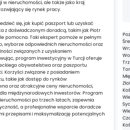
ji w nieruchomości, ale także jako kraj
rozwijający się rynek pracy.
dzieć się, jak kupić paszport lub uzyskać
 z doświadczonym doradcą, takim jak Piotr
Poz
kle pomocna. Taki ekspert pomoże w pełnym
Śre
o, wyborze odpowiednich nieruchomości oraz
Wrz
lności związanych z uzyskaniem
Wol
ując, program inwestycyjny w Turcji oferuje
Trz
reckiego obywatelstwa oraz paszportu
Tom
i. Korzyści związane z posiadaniem
Mi
u, takie jak dostęp do rynków
Zło
na oraz atrakcyjne ceny nieruchomości,
Koś
ą dla międzynarodowych inwestorów. Program
Wie
nieruchomości po trzech latach, zapewnia
Syc
tyczność, a profesjonalne wsparcie doradcze
Wie
mi przepisami i maksymalizację potencjalnych
Cza
Koś