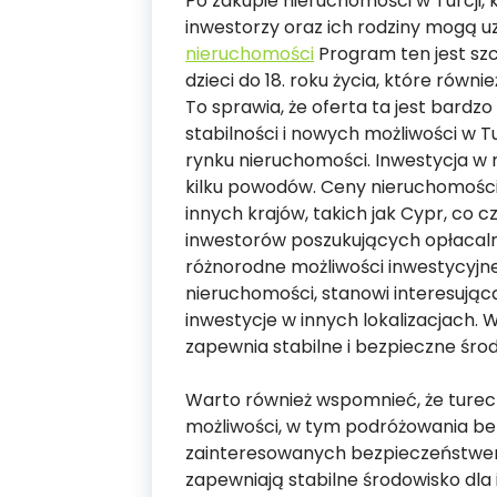
Po zakupie nieruchomości w Turcji
inwestorzy oraz ich rodziny mogą 
nieruchomości
Program ten jest szc
dzieci do 18. roku życia, które równ
To sprawia, że oferta ta jest bardz
stabilności i nowych możliwości w Tu
rynku nieruchomości. Inwestycja w n
kilku powodów. Ceny nieruchomości
innych krajów, takich jak Cypr, co 
inwestorów poszukujących opłacalny
różnorodne możliwości inwestycyjne
nieruchomości, stanowi interesując
inwestycje w innych lokalizacjach. 
zapewnia stabilne i bezpieczne środ
Warto również wspomnieć, że tureck
możliwości, w tym podróżowania be
zainteresowanych bezpieczeństwem 
zapewniają stabilne środowisko dla 