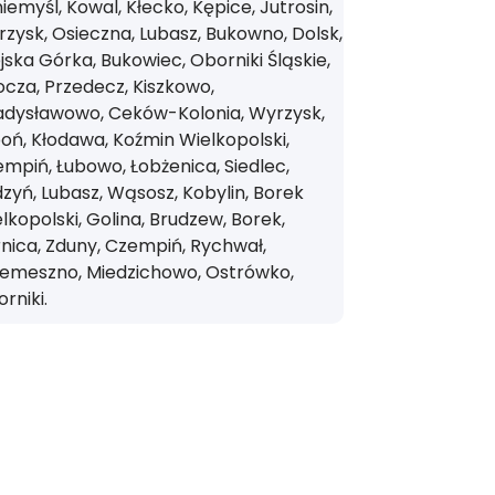
iemyśl, Kowal, Kłecko, Kępice, Jutrosin,
zysk, Osieczna, Lubasz, Bukowno, Dolsk,
jska Górka, Bukowiec, Oborniki Śląskie,
cza, Przedecz, Kiszkowo,
adysławowo, Ceków-Kolonia, Wyrzysk,
oń, Kłodawa, Koźmin Wielkopolski,
mpiń, Łubowo, Łobżenica, Siedlec,
zyń, Lubasz, Wąsosz, Kobylin, Borek
lkopolski, Golina, Brudzew, Borek,
nica, Zduny, Czempiń, Rychwał,
zemeszno, Miedzichowo, Ostrówko,
rniki.