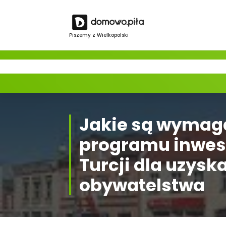
Skip
to
content
Piszemy z Wielkopolski
Jakie są wymag
programu inwes
Turcji dla uzysk
obywatelstwa