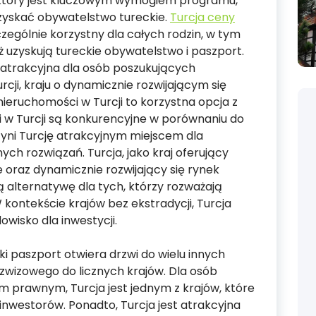
, który jest kluczowym wymogiem programu,
uzyskać obywatelstwo tureckie.
Turcja ceny
zególnie korzystny dla całych rodzin, w tym
ież uzyskują tureckie obywatelstwo i paszport.
o atrakcyjna dla osób poszukujących
rcji, kraju o dynamicznie rozwijającym się
ieruchomości w Turcji to korzystna opcja z
 w Turcji są konkurencyjne w porównaniu do
czyni Turcję atrakcyjnym miejscem dla
ch rozwiązań. Turcja, jako kraj oferujący
 oraz dynamicznie rozwijający się rynek
ą alternatywę dla tych, którzy rozważają
W kontekście krajów bez ekstradycji, Turcja
owisko dla inwestycji.
i paszport otwiera drzwi do wielu innych
zwizowego do licznych krajów. Dla osób
prawnym, Turcja jest jednym z krajów, które
inwestorów. Ponadto, Turcja jest atrakcyjna