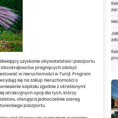
Ksi
zar
Mar
Jak
zd
Ksi
pr
żliwiający uzyskanie obywatelstwa i paszportu
dla obcokrajowców pragnących zdobyć
estować w nieruchomości w Turcji. Program
decydują się na zakup nieruchomości o
niesienie kapitału zgodnie z określonymi
iej atrakcyjnych opcji dla tych, którzy
telstwo, oferująca jednocześnie szereg
tureckiego paszportu.