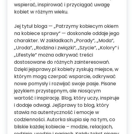
wspierać, inspirować i przyciągać uwagę
kobiet w różnym wieku.
Jej tytuł bloga — „Patrzymy kobiecym okiem
na kobiece sprawy” — doskonale oddaje jego
charakter. W zakładkach „Porady”, „Moda”,
„Uroda”, „Rodzina i związki”, „Szycie”, „Kolory” i
„Lifestyle” można odkrywać treści
dostosowane do różnych zainteresowań.
Dzięki jejsprawy.pl kobiety zyskują miejsce, w
którym mogą czerpać wsparcie, odkrywać
nowe pomysły i rozwijać swoje pasje. Pisane
językiem przystępnym, ale niosącym
wartość i inspirację. Blog, który uczy, inspiruje
i dodaje odwagi. JejSprawy to blog, który
stawia na autentyczność i emocje w
codzienności. Autorka skupia się na tym, co
bliskie każdej kobiecie – modzie, relacjach,
rodzinie, urodzie i pasjach. Każdy tekst pisany