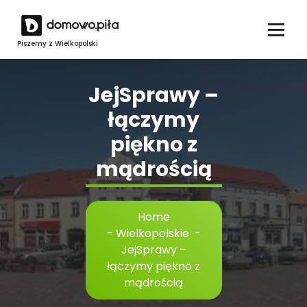
Skip
to
content
Piszemy z Wielkopolski
JejSprawy –
łączymy
piękno z
mądrością
Home
-
Wielkopolskie
-
JejSprawy –
łączymy piękno z
mądrością