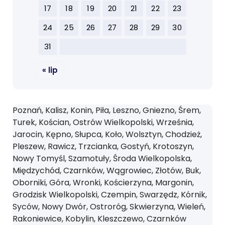
17
18
19
20
21
22
23
24
25
26
27
28
29
30
31
« lip
Poznań, Kalisz, Konin, Piła, Leszno, Gniezno, Śrem,
Turek, Kościan, Ostrów Wielkopolski, Września,
Jarocin, Kępno, Słupca, Koło, Wolsztyn, Chodzież,
Pleszew, Rawicz, Trzcianka, Gostyń, Krotoszyn,
Nowy Tomyśl, Szamotuły, Środa Wielkopolska,
Międzychód, Czarnków, Wągrowiec, Złotów, Buk,
Oborniki, Góra, Wronki, Kościerzyna, Margonin,
Grodzisk Wielkopolski, Czempin, Swarzędz, Kórnik,
Syców, Nowy Dwór, Ostroróg, Skwierzyna, Wieleń,
Rakoniewice, Kobylin, Kleszczewo, Czarnków