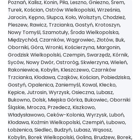
Poznań, Kalisz, Konin, Piła, Leszno, Gniezno, Śrem,
Turek, Kościan, Ostrów Wielkopolski, Września,
Jarocin, Kępno, Słupca, Koło, Wolsztyn, Chodzież,
Pleszew, Rawicz, Trzcianka, Gostyń, Krotoszyn,
Nowy Tomyśl, Szamotuły, Środa Wielkopolska,
Międzychód, Czarnków, Wągrowiec, Złotów, Buk,
Oborniki, Góra, Wronki, Kościerzyna, Margonin,
Grodzisk Wielkopolski, Czempin, Swarzędz, Kórnik,
Syców, Nowy Dwór, Ostroróg, Skwierzyna, Wieleń,
Rakoniewice, Kobylin, Kleszczewo, Czarnków
Trzcianka, Kłodawa, Czajków, Kościan, Pobiedziska,
Gostyń, Opalenica, Zaniemyśl, Kowal, Kłecko,
Kępice, Jutrosin, Wyrzysk, Osieczna, Lubasz,
Bukowno, Dolsk, Miejska Górka, Bukowiec, Oborniki
Śląskie, Mrocza, Przedecz, Kiszkowo,
Władysławowo, Ceków-Kolonia, Wyrzysk, Luboń,
Kłodawa, Koźmin Wielkopolski, Czempiń, Łubowo,
Łobżenica, Siedlec, Budzyń, Lubasz, Wąsosz,
Kobylin, Borek Wielkopolski, Golina, Brudzew, Borek,