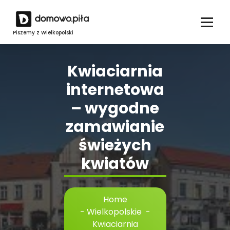
Skip
to
content
Piszemy z Wielkopolski
Kwiaciarnia
internetowa
– wygodne
zamawianie
świeżych
kwiatów
Home
-
Wielkopolskie
-
Kwiaciarnia