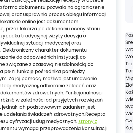
 umożliwiające realizację recepty w aptece.
a forma dokumentu pozwala na ograniczenie
owej oraz usprawnia proces obiegu informacji
lekarskie online jest dokumentem
ej przez lekarza po dokonaniu oceny stanu
Poz
rzypadku tradycyjnej wizyty decyzja o
Śre
dywidualnej sytuacji medycznej oraz
Wrz
. Elektroniczny charakter dokumentu
Wol
zanie do odpowiednich instytucji, co
Trz
ne związane z czasową niezdolnością do
Tom
 pełni funkcję pośrednika pomiędzy
Mi
. Za jej pomocą możliwe jest umawianie
Zło
tacji medycznej, odbieranie zaleceń oraz
Koś
 dokumentów zdrowotnych. Funkcjonalności
Wie
óżnić w zależności od przyjętych rozwiązań
Syc
h, jednak ich podstawowym zadaniem jest
Wie
ie udzielania świadczeń zdrowotnych.Recepta
Cza
cesu cyfryzacji usług medycznych.
strony z
Koś
umentu wymaga przeprowadzenia konsultacji