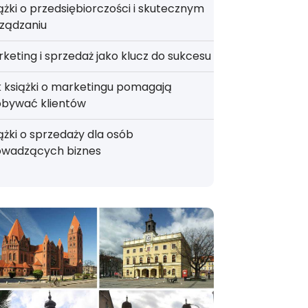
ążki o przedsiębiorczości i skutecznym
ządzaniu
keting i sprzedaż jako klucz do sukcesu
 książki o marketingu pomagają
obywać klientów
ążki o sprzedaży dla osób
owadzących biznes