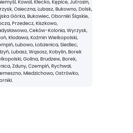
iemyśl, Kowal, Kłecko, Kępice, Jutrosin,
zysk, Osieczna, Lubasz, Bukowno, Dolsk,
jska Górka, Bukowiec, Oborniki Śląskie,
cza, Przedecz, Kiszkowo,
adysławowo, Ceków-Kolonia, Wyrzysk,
oń, Kłodawa, Koźmin Wielkopolski,
mpiń, Łubowo, Łobżenica, Siedlec,
zyń, Lubasz, Wąsosz, Kobylin, Borek
lkopolski, Golina, Brudzew, Borek,
nica, Zduny, Czempiń, Rychwał,
zemeszno, Miedzichowo, Ostrówko,
rniki.