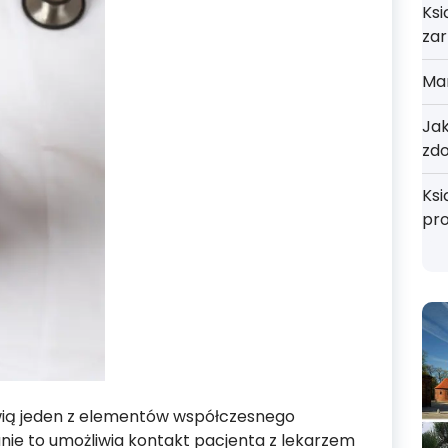
Ksi
zar
Mar
Jak
zd
Ksi
pr
owią jeden z elementów współczesnego
ie to umożliwia kontakt pacjenta z lekarzem