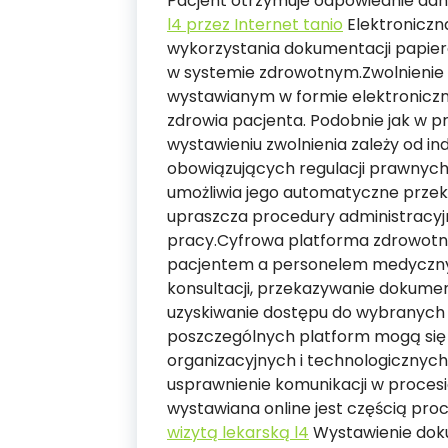
Pacjent otrzymuje odpowiednie dane
l4 przez Internet tanio
Elektroniczn
wykorzystania dokumentacji papier
w systemie zdrowotnym.Zwolnienie 
wystawianym w formie elektroniczn
zdrowia pacjenta. Podobnie jak w p
wystawieniu zwolnienia zależy od in
obowiązujących regulacji prawnych
umożliwia jego automatyczne przeka
upraszcza procedury administracyj
pracy.Cyfrowa platforma zdrowotna
pacjentem a personelem medycznym
konsultacji, przekazywanie dokumen
uzyskiwanie dostępu do wybranych
poszczególnych platform mogą się r
organizacyjnych i technologicznyc
usprawnienie komunikacji w proces
wystawiana online jest częścią pro
wizytą lekarską l4
Wystawienie dok