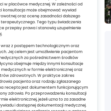
ści w placówce medycznej. W zależności od
ści konsultacja może obejmować wywiad
rowotnej oraz ocenę zasadności dalszego
 terapeutycznego. Tego typu świadczenia
ce przepisy prawa i stanowią uzupełnienie
j.
ę wraz z postępem technologicznym oraz
ch. Jej celem jest umożliwienie pacjentom
medycznych za pośrednictwem środków
dycyna obejmuje między innymi konsultacje
 medycznych w formie elektronicznej oraz
rów zdrowotnych. W praktyce zakres
zdrowia pacjenta oraz rodzaju zgłaszanego
na recepta jest dokumentem funkcjonującym
y zdrowia. Po przeprowadzeniu konsultacji
ie elektronicznej, jeżeli uzna to za zasadne
wiadu i dostępnej dokumentacji medycznej.