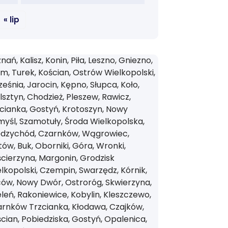
« lip
nań, Kalisz, Konin, Piła, Leszno, Gniezno,
m, Turek, Kościan, Ostrów Wielkopolski,
eśnia, Jarocin, Kępno, Słupca, Koło,
sztyn, Chodzież, Pleszew, Rawicz,
cianka, Gostyń, Krotoszyn, Nowy
yśl, Szamotuły, Środa Wielkopolska,
ędzychód, Czarnków, Wągrowiec,
tów, Buk, Oborniki, Góra, Wronki,
cierzyna, Margonin, Grodzisk
lkopolski, Czempin, Swarzędz, Kórnik,
ów, Nowy Dwór, Ostroróg, Skwierzyna,
leń, Rakoniewice, Kobylin, Kleszczewo,
rnków Trzcianka, Kłodawa, Czajków,
cian, Pobiedziska, Gostyń, Opalenica,