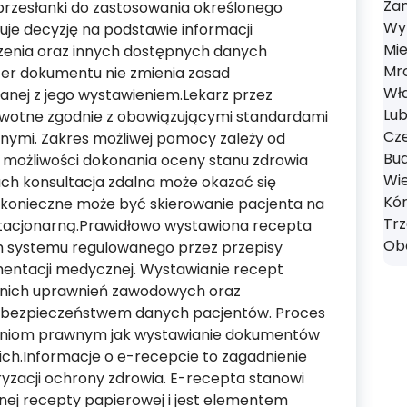
Zan
 przesłanki do zastosowania określonego
Wyr
uje decyzję na podstawie informacji
Mie
eczenia oraz innych dostępnych danych
Mro
er dokumentu nie zmienia zasad
Wł
anej z jego wystawieniem.Lekarz przez
Lub
owotne zgodnie z obowiązującymi standardami
Cze
ymi. Zakres możliwej pomocy zależy od
Bud
 możliwości dokonania oceny stanu zdrowia
Wie
ach konsultacja zdalna może okazać się
Kór
 konieczne może być skierowanie pacjenta na
Tr
stacjonarną.Prawidłowo wystawiona recepta
Obo
h systemu regulowanego przez przepisy
entacji medycznej. Wystawianie recept
nich uprawnień zawodowych oraz
z bezpieczeństwem danych pacjentów. Proces
niom prawnym jak wystawianie dokumentów
ich.Informacje o e-recepcie to zagadnienie
yzacji ochrony zdrowia. E-recepta stanowi
nej recepty papierowej i jest elementem