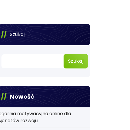
Szukaj
Szukaj
Nowość
ęgarnia motywacyjna online dla
sjonatów rozwoju