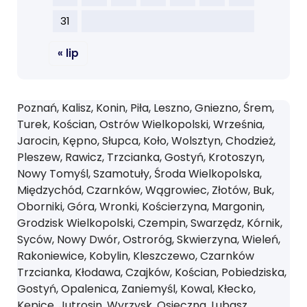
31
« lip
Poznań, Kalisz, Konin, Piła, Leszno, Gniezno, Śrem,
Turek, Kościan, Ostrów Wielkopolski, Września,
Jarocin, Kępno, Słupca, Koło, Wolsztyn, Chodzież,
Pleszew, Rawicz, Trzcianka, Gostyń, Krotoszyn,
Nowy Tomyśl, Szamotuły, Środa Wielkopolska,
Międzychód, Czarnków, Wągrowiec, Złotów, Buk,
Oborniki, Góra, Wronki, Kościerzyna, Margonin,
Grodzisk Wielkopolski, Czempin, Swarzędz, Kórnik,
Syców, Nowy Dwór, Ostroróg, Skwierzyna, Wieleń,
Rakoniewice, Kobylin, Kleszczewo, Czarnków
Trzcianka, Kłodawa, Czajków, Kościan, Pobiedziska,
Gostyń, Opalenica, Zaniemyśl, Kowal, Kłecko,
Kępice, Jutrosin, Wyrzysk, Osieczna, Lubasz,