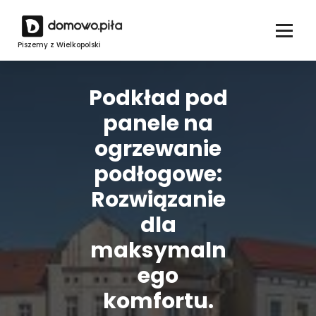
Skip
to
content
Piszemy z Wielkopolski
Podkład pod
panele na
ogrzewanie
podłogowe:
Rozwiązanie
dla
maksymaln
ego
komfortu.