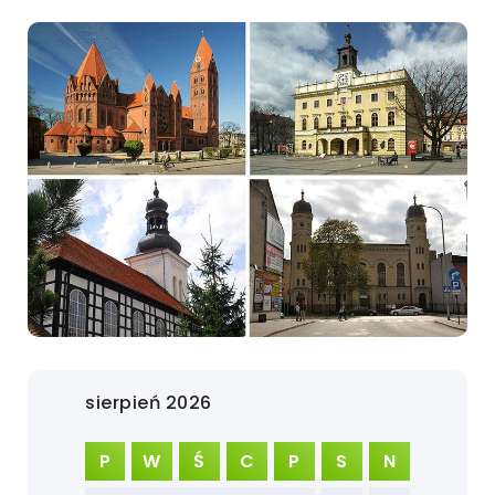
sierpień 2026
P
W
Ś
C
P
S
N