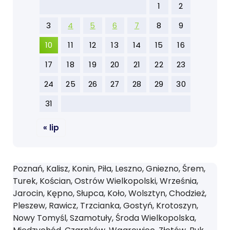
1
2
3
4
5
6
7
8
9
10
11
12
13
14
15
16
17
18
19
20
21
22
23
24
25
26
27
28
29
30
31
« lip
Poznań, Kalisz, Konin, Piła, Leszno, Gniezno, Śrem,
Turek, Kościan, Ostrów Wielkopolski, Września,
Jarocin, Kępno, Słupca, Koło, Wolsztyn, Chodzież,
Pleszew, Rawicz, Trzcianka, Gostyń, Krotoszyn,
Nowy Tomyśl, Szamotuły, Środa Wielkopolska,