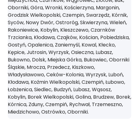
Międzychód, Czarnków, Wągrowiec, Złotów, Buk,
Oborniki, Góra, Wronki, Kościerzyna, Margonin,
Grodzisk Wielkopolski, Czempin, Swarzędz, Kórnik,
Syców, Nowy Dwór, Ostroróg, Skwierzyna, Wieleń,
Rakoniewice, Kobylin, Kleszczewo, Czarnków
Trzcianka, Kłodawa, Czajków, Kościan, Pobiedziska,
Gostyń, Opalenica, Zaniemyśl, Kowal, Kłecko,
Kępice, Jutrosin, Wyrzysk, Osieczna, Lubasz,
Bukowno, Dolsk, Miejska Górka, Bukowiec, Oborniki
Śląskie, Mrocza, Przedecz, Kiszkowo,
Władysławowo, Ceków-Kolonia, Wyrzysk, Luboń,
Kłodawa, Koźmin Wielkopolski, Czempiń, Łubowo,
Łobżenica, Siedlec, Budzyń, Lubasz, Wąsosz,
Kobylin, Borek Wielkopolski, Golina, Brudzew, Borek,
Kórnica, Zduny, Czempiń, Rychwał, Trzemeszno,
Miedzichowo, Ostrówko, Oborniki.