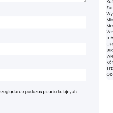
Koś
Zan
Wyr
Mie
Mro
Wł
Lub
Cze
Bud
Wie
Kór
Tr
Obo
rzeglądarce podczas pisania kolejnych