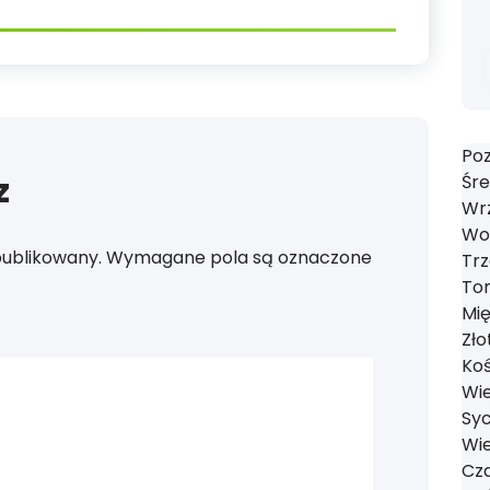
Poz
z
Śre
Wrz
Wol
publikowany.
Wymagane pola są oznaczone
Trz
Tom
Mi
Zło
Koś
Wie
Syc
Wie
Cza