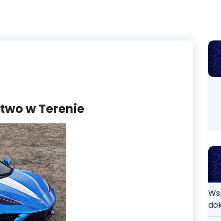
two w Terenie
Ws
do