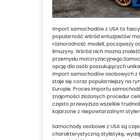
Import samochodów z USA to fascyn
popularność wśród entuzjastów mo
różnorodność modeli, począwszy o
limuzyny. Wśród nich można znaleź
przemysłu motoryzacyjnego.Samoch
opcję dla osób poszukujących unik
Import samochodów osobowych z 
staje się coraz popularniejszy na 
Europie. Proces importu samochodó
znajomości złożonych procedur cel
często przewyższa wszelkie trudnoś
kojarzone z niepowtarzalnym stylem
Samochody osobowe z USA są częst
charakterystyczną stylistykę, wydaj