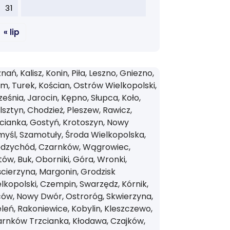
31
« lip
nań, Kalisz, Konin, Piła, Leszno, Gniezno,
m, Turek, Kościan, Ostrów Wielkopolski,
eśnia, Jarocin, Kępno, Słupca, Koło,
sztyn, Chodzież, Pleszew, Rawicz,
cianka, Gostyń, Krotoszyn, Nowy
yśl, Szamotuły, Środa Wielkopolska,
ędzychód, Czarnków, Wągrowiec,
tów, Buk, Oborniki, Góra, Wronki,
cierzyna, Margonin, Grodzisk
lkopolski, Czempin, Swarzędz, Kórnik,
ów, Nowy Dwór, Ostroróg, Skwierzyna,
leń, Rakoniewice, Kobylin, Kleszczewo,
rnków Trzcianka, Kłodawa, Czajków,