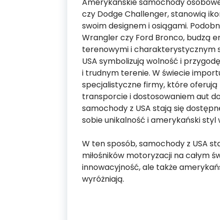
Amerykańskie samochody osobowe, 
czy Dodge Challenger, stanowią iko
swoim designem i osiągami. Podobn
Wrangler czy Ford Bronco, budzą e
terenowymi i charakterystycznym 
USA symbolizują wolność i przygodę
i trudnym terenie. W świecie impor
specjalistyczne firmy, które oferu
transporcie i dostosowaniem aut do
samochody z USA stają się dostępne
sobie unikalność i amerykański styl 
W ten sposób, samochody z USA staj
miłośników motoryzacji na całym świe
innowacyjność, ale także amerykańsk
wyróżniają.