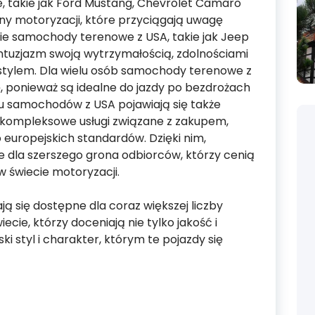
takie jak Ford Mustang, Chevrolet Camaro
ny motoryzacji, które przyciągają uwagę
ie samochody terenowe z USA, takie jak Jeep
ntuzjazm swoją wytrzymałością, zdolnościami
stylem. Dla wielu osób samochody terenowe z
, ponieważ są idealne do jazdy po bezdrożach
tu samochodów z USA pojawiają się także
ją kompleksowe usługi związane z zakupem,
 europejskich standardów. Dzięki nim,
 dla szerszego grona odbiorców, którzy cenią
w świecie motoryzacji.
ą się dostępne dla coraz większej liczby
cie, którzy doceniają nie tylko jakość i
i styl i charakter, którym te pojazdy się