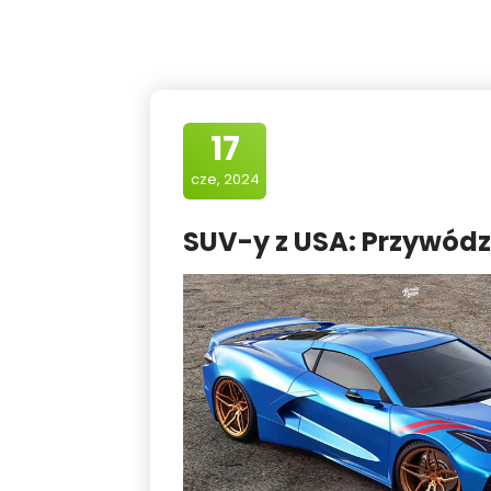
17
cze, 2024
SUV-y z USA: Przywódz