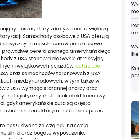
Wyd
mo
Por
ujący obszar, który zdobywa coraz większą
roz
toryzacji. Samochody osobowe z USA oferują
d klasycznych muscle carów po luksusowe
Wy
ć prawdziwe perełki znanego amerykańskiego
lit
ody z USA stanowią niezwykle atrakcyjną
alnych i wyjątkowych pojazdów.
auta z usa
Ksi
USA oraz samochodów terenowych z USA
pa
rynkach międzynarodowych, w tym także w
w z USA wymaga starannej analizy oraz
nych i logistycznych. Jednak efekt końcowy
ci, gdyż amerykańskie auta są często
 i charakterem, którym trudno się oprzeć.
o poszukiwane ze względu na swoją
ne silniki oraz bogate wyposażenie.