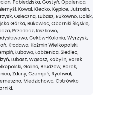
cian, Pobiedziska, Gostyń, Opalenica,
iemyśl, Kowal, Kłecko, Kępice, Jutrosin,
zysk, Osieczna, Lubasz, Bukowno, Dolsk,
jska Górka, Bukowiec, Oborniki Śląskie,
cza, Przedecz, Kiszkowo,
adysławowo, Ceków-Kolonia, Wyrzysk,
oń, Kłodawa, Koźmin Wielkopolski,
mpiń, Łubowo, Łobżenica, Siedlec,
zyń, Lubasz, Wąsosz, Kobylin, Borek
lkopolski, Golina, Brudzew, Borek,
nica, Zduny, Czempiń, Rychwał,
zemeszno, Miedzichowo, Ostrówko,
rniki.