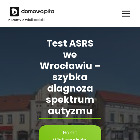
Skip
to
content
Piszemy z Wielkopolski
Test ASRS
we
Wrocławiu –
szybka
diagnoza
spektrum
autyzmu
Home