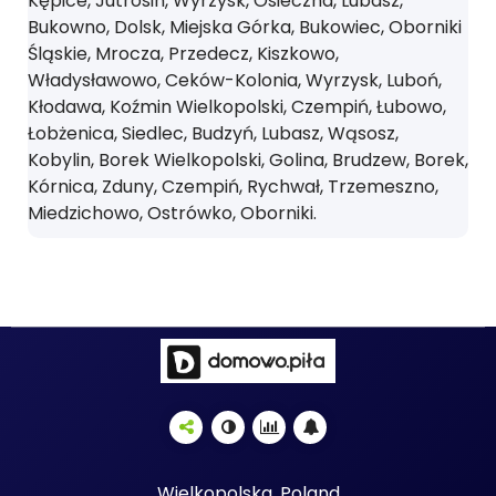
Kępice, Jutrosin, Wyrzysk, Osieczna, Lubasz,
Bukowno, Dolsk, Miejska Górka, Bukowiec, Oborniki
Śląskie, Mrocza, Przedecz, Kiszkowo,
Władysławowo, Ceków-Kolonia, Wyrzysk, Luboń,
Kłodawa, Koźmin Wielkopolski, Czempiń, Łubowo,
Łobżenica, Siedlec, Budzyń, Lubasz, Wąsosz,
Kobylin, Borek Wielkopolski, Golina, Brudzew, Borek,
Kórnica, Zduny, Czempiń, Rychwał, Trzemeszno,
Miedzichowo, Ostrówko, Oborniki.
Wielkopolska, Poland