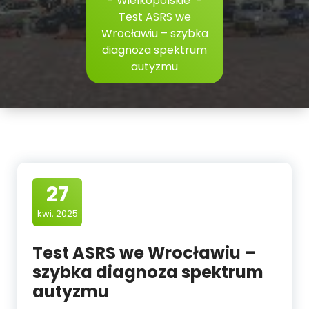
-
Wielkopolskie
-
Test ASRS we
Wrocławiu – szybka
diagnoza spektrum
autyzmu
27
kwi, 2025
Test ASRS we Wrocławiu –
szybka diagnoza spektrum
autyzmu