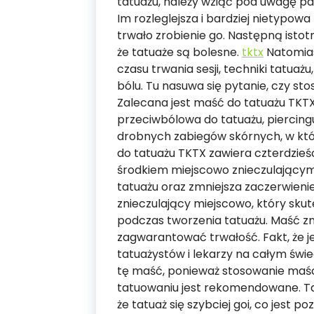
tatuażu, należy wziąć pod uwagę par
Im rozleglejsza i bardziej nietypowa
trwało zrobienie go. Następną istotn
że tatuaże są bolesne.
tktx
Natomiast
czasu trwania sesji, techniki tatuaż
bólu. Tu nasuwa się pytanie, czy st
Zalecana jest maść do tatuażu TKTX,
przeciwbólowa do tatuażu, piercingu
drobnych zabiegów skórnych, w któ
do tatuażu TKTX zawiera czterdzieś
środkiem miejscowo znieczulającym,
tatuażu oraz zmniejsza zaczerwienie
znieczulający miejscowo, który skut
podczas tworzenia tatuażu. Maść zn
zagwarantować trwałość. Fakt, że 
tatuażystów i lekarzy na całym świ
tę maść, ponieważ stosowanie maśc
tatuowaniu jest rekomendowane. Tak
że tatuaż się szybciej goi, co jest 