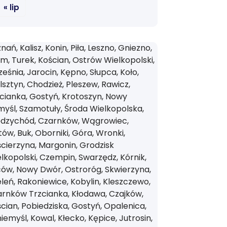
« lip
nań, Kalisz, Konin, Piła, Leszno, Gniezno,
m, Turek, Kościan, Ostrów Wielkopolski,
eśnia, Jarocin, Kępno, Słupca, Koło,
sztyn, Chodzież, Pleszew, Rawicz,
cianka, Gostyń, Krotoszyn, Nowy
yśl, Szamotuły, Środa Wielkopolska,
ędzychód, Czarnków, Wągrowiec,
tów, Buk, Oborniki, Góra, Wronki,
cierzyna, Margonin, Grodzisk
lkopolski, Czempin, Swarzędz, Kórnik,
ów, Nowy Dwór, Ostroróg, Skwierzyna,
leń, Rakoniewice, Kobylin, Kleszczewo,
rnków Trzcianka, Kłodawa, Czajków,
cian, Pobiedziska, Gostyń, Opalenica,
iemyśl, Kowal, Kłecko, Kępice, Jutrosin,