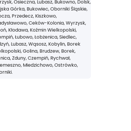
zysk, Osieczna, Lubasz, Bukowno, Dolsk,
jska Górka, Bukowiec, Oborniki Śląskie,
cza, Przedecz, Kiszkowo,
adysławowo, Ceków-Kolonia, Wyrzysk,
oń, Kłodawa, Koźmin Wielkopolski,
mpiń, Łubowo, Łobżenica, Siedlec,
zyń, Lubasz, Wąsosz, Kobylin, Borek
lkopolski, Golina, Brudzew, Borek,
nica, Zduny, Czempiń, Rychwał,
zemeszno, Miedzichowo, Ostrówko,
rniki.