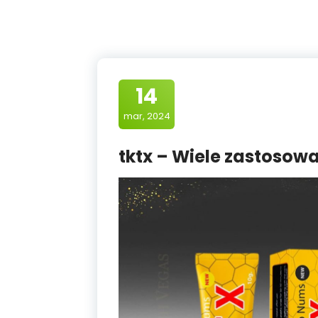
14
mar, 2024
tktx – Wiele zastosow