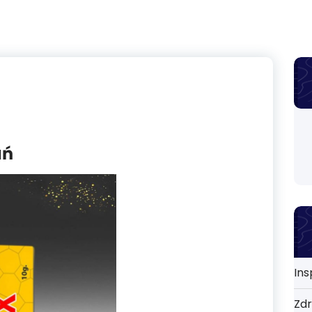
ań
Ins
Zdr