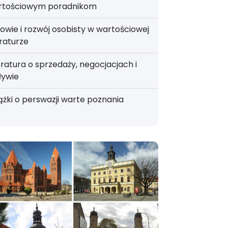
rtościowym poradnikom
owie i rozwój osobisty w wartościowej
eraturze
eratura o sprzedaży, negocjacjach i
ływie
ążki o perswazji warte poznania