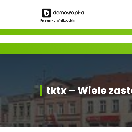
Skip
to
content
Piszemy z Wielkopolski
tktx – Wiele za