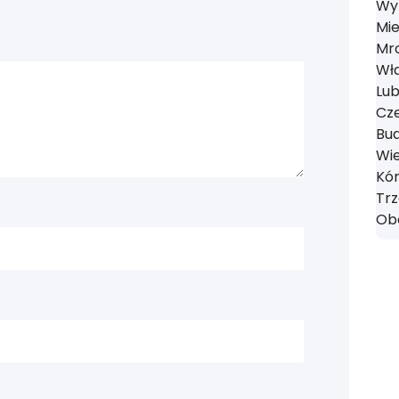
Wyr
Mie
Mro
Wł
Lub
Cze
Bud
Wie
Kór
Tr
Obo