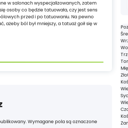
wane w salonach wyspecjalizowanych, zatem
ę osoby co będzie tatuowała, czy jest sens
ólowych przed i po tatuowaniu. Na pewno
 ażeby ból był mniejszy, a tatuaż goił się w
Poz
Śre
Wrz
Wol
Trz
Tom
Mi
Zło
Koś
Wie
Syc
z
Wie
Cza
Koś
publikowany.
Wymagane pola są oznaczone
Zan