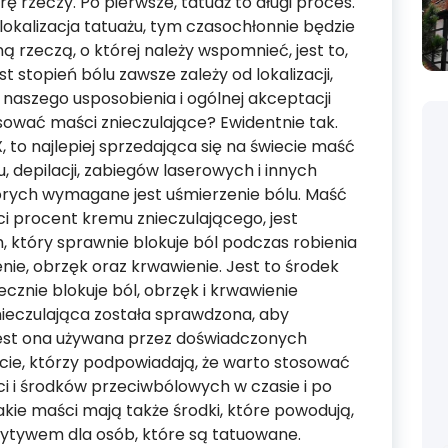
ę rzeczy. Po pierwsze, tatuaż to długi proces.
 lokalizacja tatuażu, tym czasochłonnie będzie
ą rzeczą, o której należy wspomnieć, jest to,
 stopień bólu zawsze zależy od lokalizacji,
u, naszego usposobienia i ogólnej akceptacji
osować maści znieczulające? Ewidentnie tak.
 to najlepiej sprzedająca się na świecie maść
, depilacji, zabiegów laserowych i innych
rych wymagane jest uśmierzenie bólu. Maść
ci procent kremu znieczulającego, jest
 który sprawnie blokuje ból podczas robienia
nie, obrzęk oraz krwawienie. Jest to środek
ecznie blokuje ból, obrzęk i krwawienie
ieczulająca została sprawdzona, aby
jest ona używana przez doświadczonych
ecie, którzy podpowiadają, że warto stosować
i i środków przeciwbólowych w czasie i po
ie maści mają także środki, które powodują,
pozytywem dla osób, które są tatuowane.