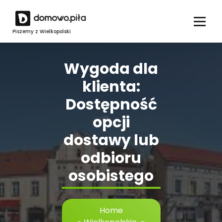
Skip
to
content
Piszemy z Wielkopolski
Wygoda dla
klienta:
Dostępność
opcji
dostawy lub
odbioru
osobistego
Home