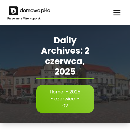
Skip
to
content
Piszemy z Wielkopolski
Daily
Archives: 2
czerwca,
2025
Home
-
2025
-
czerwiec
-
02