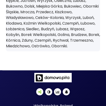
Kępice, Jutrosin, Wyrzysk, Osieczna, Lubasz,
Bukowno, Dolsk, Miejska Górka, Bukowiec, Oborniki
Śląskie, Mrocza, Przedecz, Kiszkowo,
Władysławowo, Ceków-Kolonia, Wyrzysk, Luboń,
Kłodawa, Koźmin Wielkopolski, Czempiń, Łubowo,
Łobżenica, Siedlec, Budzyń, Lubasz, Wąsosz,
Kobylin, Borek Wielkopolski, Golina, Brudzew, Borek,
Kórnica, Zduny, Czempiń, Rychwał, Trzemeszno,
Miedzichowo, Ostrówko, Oborniki.
Wielkopolska, Poland