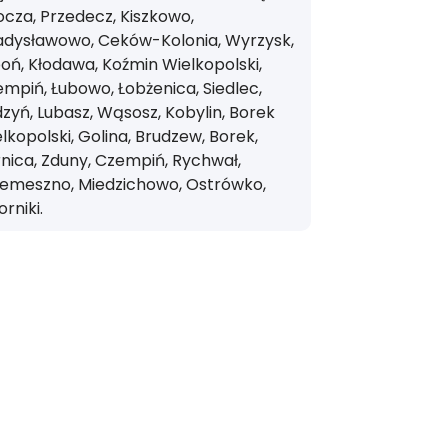
cza, Przedecz, Kiszkowo,
adysławowo, Ceków-Kolonia, Wyrzysk,
oń, Kłodawa, Koźmin Wielkopolski,
mpiń, Łubowo, Łobżenica, Siedlec,
zyń, Lubasz, Wąsosz, Kobylin, Borek
lkopolski, Golina, Brudzew, Borek,
nica, Zduny, Czempiń, Rychwał,
zemeszno, Miedzichowo, Ostrówko,
rniki.