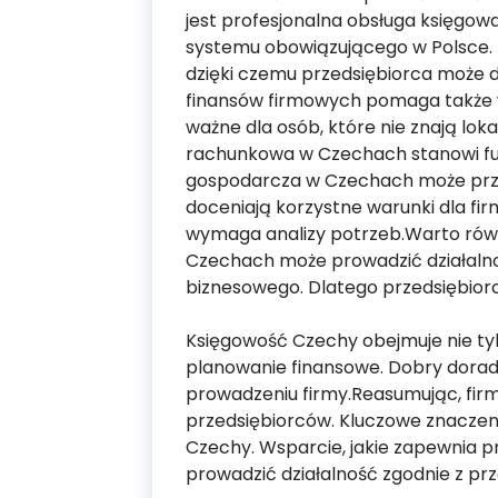
jest profesjonalna obsługa księgow
systemu obowiązującego w Polsce. 
dzięki czemu przedsiębiorca może d
finansów firmowych pomaga także w
ważne dla osób, które nie znają lok
rachunkowa w Czechach stanowi fu
gospodarcza w Czechach może przyn
doceniają korzystne warunki dla fir
wymaga analizy potrzeb.Warto równ
Czechach może prowadzić działalno
biznesowego. Dlatego przedsiębiorcy
Księgowość Czechy obejmuje nie ty
planowanie finansowe. Dobry dorad
prowadzeniu firmy.Reasumując, fir
przedsiębiorców. Kluczowe znacze
Czechy. Wsparcie, jakie zapewnia p
prowadzić działalność zgodnie z prz