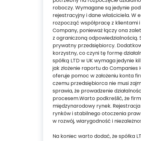
potrzebny na rozpoczęcie działalno
roboczy. Wymagane są jedynie pods
rejestracyjny i dane właściciela. W
rozpocząć współpracę z klientami i
Company, ponieważ łączy ona zalety 
z ograniczoną odpowiedzialnością.
prywatny przedsiębiorcy. Dodatkowo
korzystny, co czyni tę formę dział
spółką LTD w UK wymaga jedynie ki
jak złożenie raportu do Companies 
oferuje pomoc w założeniu konta fi
czemu przedsiębiorca nie musi zajm
sprawia, że prowadzenie działalnośc
procesem.Warto podkreślić, że firm
międzynarodowy rynek. Rejestracja 
rynków i stabilnego otoczenia praw
w rozwój, wiarygodność i niezależno
Na koniec warto dodać, że spółka 