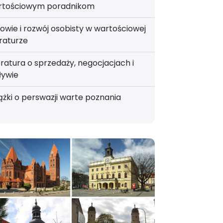
rtościowym poradnikom
owie i rozwój osobisty w wartościowej
eraturze
eratura o sprzedaży, negocjacjach i
ływie
ążki o perswazji warte poznania