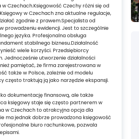
a w Czechach.Księgowość Czechy różni się od
Księgowy w Czechach zna aktualne regulacje,
ziałać zgodnie z prawem.Specjalista od
 prowadzeniu ewidencji. Jest to szczególnie
alnego języka. Profesjonalna obsługa
ndament stabilnego biznesu.Działalność
ieść wiele korzyści. Przedsiębiorcy
m. Jednocześnie utworzenie działalności
ież pamiętać, że firma zarejestrowana w
ść także w Polsce, zależnie od modelu
 często traktują ją jako narzędzie ekspansji.
lko dokumentację finansową, ale także
ca księgowy staje się często partnerem w
ma w Czechach to atrakcyjna opcja dla
nie ma jednak dobrze prowadzona księgowość
rofesjonalne biuro rachunkowe, pozwala
episami.