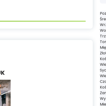
Poz
Śre
Wrz
Wol
Trz
Tom
Mi
Zło
Koś
Wie
Syc
UK
Wie
Cza
Koś
Zan
Wyr
Mie