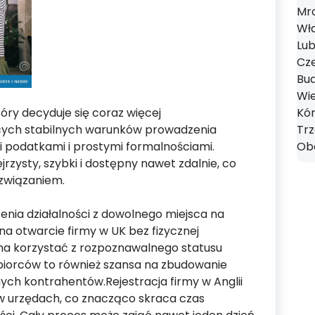
Mro
Wł
Lub
Cze
Bud
Wie
tóry decyduje się coraz więcej
Kór
ących stabilnych warunków prowadzenia
Tr
imi podatkami i prostymi formalnościami.
Obo
ejrzysty, szybki i dostępny nawet zdalnie, co
związaniem.
nia działalności z dowolnego miejsca na
 na otwarcie firmy w UK bez fizycznej
żna korzystać z rozpoznawalnego statusu
siębiorców to również szansa na zbudowanie
ch kontrahentów.Rejestracja firmy w Anglii
 w urzędach, co znacząco skraca czas