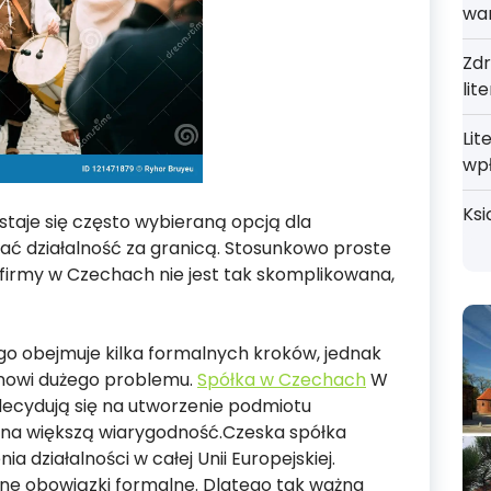
wa
Zdr
lit
Lit
wp
Ksi
taje się często wybieraną opcją dla
jać działalność za granicą. Stosunkowo proste
 firmy w Czechach nie jest tak skomplikowana,
 obejmuje kilka formalnych kroków, jednak
anowi dużego problemu.
Spółka w Czechach
W
decydują się na utworzenie podmiotu
ona większą wiarygodność.Czeska spółka
 działalności w całej Unii Europejskiej.
one obowiązki formalne. Dlatego tak ważna