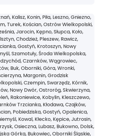
nań, Kalisz, Konin, Piła, Leszno, Gniezno,
m, Turek, Kościan, Ostrów Wielkopolski,
eśnia, Jarocin, Kępno, Słupca, Koło,
sztyn, Chodzież, Pleszew, Rawicz,
cianka, Gostyń, Krotoszyn, Nowy
yśl, Szamotuły, Środa Wielkopolska,
ędzychód, Czarnków, Wągrowiec,
tów, Buk, Oborniki, Góra, Wronki,
cierzyna, Margonin, Grodzisk
lkopolski, Czempin, Swarzędz, Kórnik,
ów, Nowy Dwór, Ostroróg, Skwierzyna,
leń, Rakoniewice, Kobylin, Kleszczewo,
rnków Trzcianka, Kłodawa, Czajków,
cian, Pobiedziska, Gostyń, Opalenica,
iemyśl, Kowal, Kłecko, Kępice, Jutrosin,
zysk, Osieczna, Lubasz, Bukowno, Dolsk,
jska Górka, Bukowiec, Oborniki Śląskie,