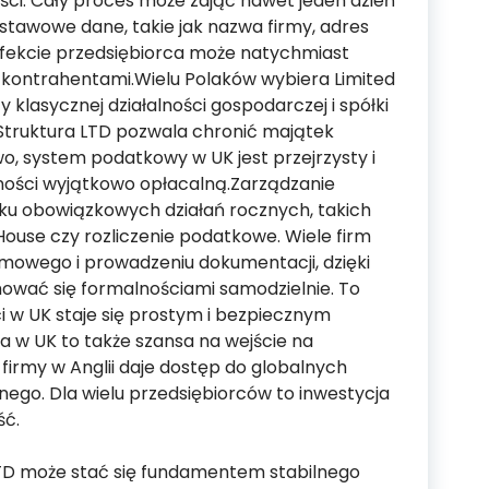
ści. Cały proces może zająć nawet jeden dzień
tawowe dane, takie jak nazwa firmy, adres
 efekcie przedsiębiorca może natychmiast
 kontrahentami.Wielu Polaków wybiera Limited
klasycznej działalności gospodarczej i spółki
 Struktura LTD pozwala chronić majątek
, system podatkowy w UK jest przejrzysty i
alności wyjątkowo opłacalną.Zarządzanie
lku obowiązkowych działań rocznych, takich
House czy rozliczenie podatkowe. Wiele firm
rmowego i prowadzeniu dokumentacji, dzięki
ować się formalnościami samodzielnie. To
i w UK staje się prostym i bezpiecznym
a w UK to także szansa na wejście na
firmy w Anglii daje dostęp do globalnych
nego. Dla wielu przedsiębiorców to inwestycja
ść.
LTD może stać się fundamentem stabilnego