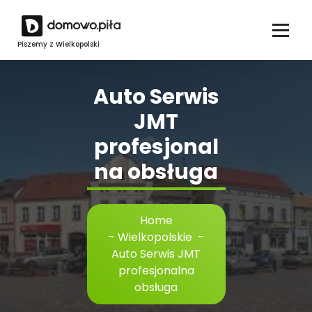
Skip
to
content
Piszemy z Wielkopolski
Auto Serwis
JMT
profesjonal
na obsługa
Home
-
Wielkopolskie
-
Auto Serwis JMT
profesjonalna
obsługa