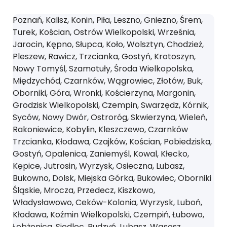
Poznań, Kalisz, Konin, Piła, Leszno, Gniezno, Śrem,
Turek, Kościan, Ostrów Wielkopolski, Września,
Jarocin, Kępno, Słupca, Koło, Wolsztyn, Chodzież,
Pleszew, Rawicz, Trzcianka, Gostyń, Krotoszyn,
Nowy Tomyśl, Szamotuły, Środa Wielkopolska,
Międzychód, Czarnków, Wągrowiec, Złotów, Buk,
Oborniki, Góra, Wronki, Kościerzyna, Margonin,
Grodzisk Wielkopolski, Czempin, Swarzędz, Kórnik,
Syców, Nowy Dwór, Ostroróg, Skwierzyna, Wieleń,
Rakoniewice, Kobylin, Kleszczewo, Czarnków
Trzcianka, Kłodawa, Czajków, Kościan, Pobiedziska,
Gostyń, Opalenica, Zaniemyśl, Kowal, Kłecko,
Kępice, Jutrosin, Wyrzysk, Osieczna, Lubasz,
Bukowno, Dolsk, Miejska Górka, Bukowiec, Oborniki
Śląskie, Mrocza, Przedecz, Kiszkowo,
Władysławowo, Ceków-Kolonia, Wyrzysk, Luboń,
Kłodawa, Koźmin Wielkopolski, Czempiń, Łubowo,
Łobżenica, Siedlec, Budzyń, Lubasz, Wąsosz,