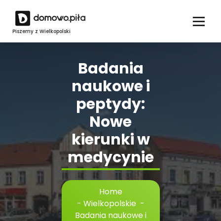
Skip
to
content
Piszemy z Wielkopolski
Badania
naukowe i
peptydy:
Nowe
kierunki w
medycynie
Home
-
Wielkopolskie
-
Badania naukowe i