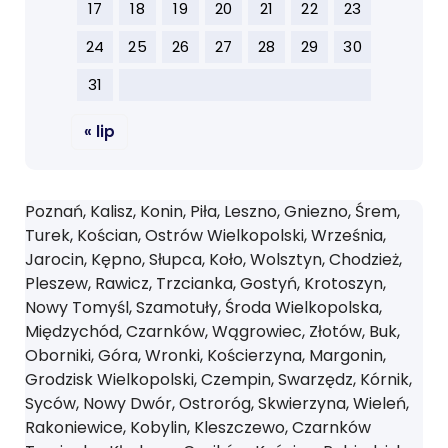
17
18
19
20
21
22
23
24
25
26
27
28
29
30
31
« lip
Poznań, Kalisz, Konin, Piła, Leszno, Gniezno, Śrem,
Turek, Kościan, Ostrów Wielkopolski, Września,
Jarocin, Kępno, Słupca, Koło, Wolsztyn, Chodzież,
Pleszew, Rawicz, Trzcianka, Gostyń, Krotoszyn,
Nowy Tomyśl, Szamotuły, Środa Wielkopolska,
Międzychód, Czarnków, Wągrowiec, Złotów, Buk,
Oborniki, Góra, Wronki, Kościerzyna, Margonin,
Grodzisk Wielkopolski, Czempin, Swarzędz, Kórnik,
Syców, Nowy Dwór, Ostroróg, Skwierzyna, Wieleń,
Rakoniewice, Kobylin, Kleszczewo, Czarnków