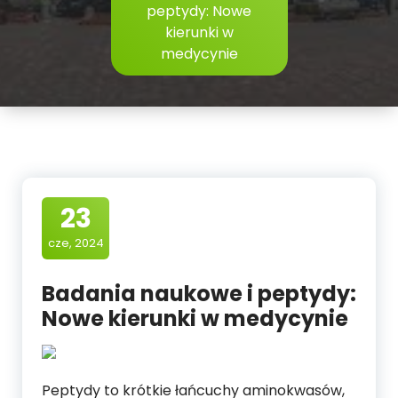
peptydy: Nowe
kierunki w
medycynie
23
cze, 2024
Badania naukowe i peptydy:
Nowe kierunki w medycynie
Peptydy to krótkie łańcuchy aminokwasów,