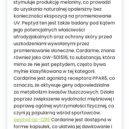
stymuluje produkcję melaniny, co prowadzi
do uzyskania naturalnej opalenizny bez
konieczności ekspozycji na promieniowanie
UV. Peptyd ten jest także badany pod kątem
jego potencjalnych właściwości
afrodyzjakalnych oraz ochrony skóry przed
uszkodzeniami wywołanymi przez
promieniowanie słoneczne. Cardarine, znana
również jako GW-501516, to substancja, która
mimo że nie jest peptydem, często bywa
mylnie klasyfikowana w tej kategorii.
Cardarine jest agonistą receptora PPARδ, co
oznacza, że aktywuje geny odpowiedzialne
za metabolizm kwasów tłuszczowych. Działa
poprzez zwiększenie wydolności mięśniowej i
poprawę ogólnej wytrzymałości fizycznej, co
czyni ją popularną wśród sportowców.
peptyd cjc-1295
Cardarine jest dostępna w
formie kapsułek, co ułatwia jej dawkowanie i