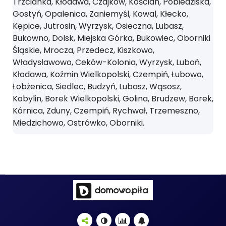
Trzcianka, Kłodawa, Czajków, Kościan, Pobiedziska,
Gostyń, Opalenica, Zaniemyśl, Kowal, Kłecko,
Kępice, Jutrosin, Wyrzysk, Osieczna, Lubasz,
Bukowno, Dolsk, Miejska Górka, Bukowiec, Oborniki
Śląskie, Mrocza, Przedecz, Kiszkowo,
Władysławowo, Ceków-Kolonia, Wyrzysk, Luboń,
Kłodawa, Koźmin Wielkopolski, Czempiń, Łubowo,
Łobżenica, Siedlec, Budzyń, Lubasz, Wąsosz,
Kobylin, Borek Wielkopolski, Golina, Brudzew, Borek,
Kórnica, Zduny, Czempiń, Rychwał, Trzemeszno,
Miedzichowo, Ostrówko, Oborniki.