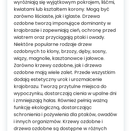
wyróżniają się wyjątkowym pokrojem, liśćmi,
kwiatami lub kształtem korony. Mogą być
zarówno liściaste, jak i iglaste. Drzewa
ozdobne tworzą imponujące dominanty w
krajobrazie i zapewniają cień, ochronę przed
wiatrem oraz przyciągają ptaki i owady.
Niektóre popularne rodzaje drzew
ozdobnych to klony, brzozy, dęby, sosny,
wiązy, magnolie, kasztanowce i jałowce.
Zarówno krzewy ozdobne, jak i drzewa
ozdobne mają wiele zalet. Przede wszystkim
dodają estetyczny urok i urozmaicenie
krajobrazu. Tworzą przytulne miejsca do
wypoczynku, dostarczają cienia w upalne dni
i zmniejszają hałas. Również pełnią ważną
funkcję ekologiczną, dostarczając
schronienia i pożywienia dla ptaków, owadów
i innych organizmów. Krzewy ozdobne i
drzewa ozdobne są dostępne w różnych