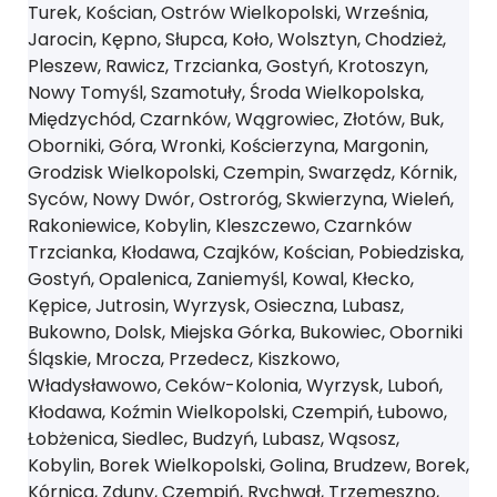
Turek, Kościan, Ostrów Wielkopolski, Września,
Jarocin, Kępno, Słupca, Koło, Wolsztyn, Chodzież,
Pleszew, Rawicz, Trzcianka, Gostyń, Krotoszyn,
Nowy Tomyśl, Szamotuły, Środa Wielkopolska,
Międzychód, Czarnków, Wągrowiec, Złotów, Buk,
Oborniki, Góra, Wronki, Kościerzyna, Margonin,
Grodzisk Wielkopolski, Czempin, Swarzędz, Kórnik,
Syców, Nowy Dwór, Ostroróg, Skwierzyna, Wieleń,
Rakoniewice, Kobylin, Kleszczewo, Czarnków
Trzcianka, Kłodawa, Czajków, Kościan, Pobiedziska,
Gostyń, Opalenica, Zaniemyśl, Kowal, Kłecko,
Kępice, Jutrosin, Wyrzysk, Osieczna, Lubasz,
Bukowno, Dolsk, Miejska Górka, Bukowiec, Oborniki
Śląskie, Mrocza, Przedecz, Kiszkowo,
Władysławowo, Ceków-Kolonia, Wyrzysk, Luboń,
Kłodawa, Koźmin Wielkopolski, Czempiń, Łubowo,
Łobżenica, Siedlec, Budzyń, Lubasz, Wąsosz,
Kobylin, Borek Wielkopolski, Golina, Brudzew, Borek,
Kórnica, Zduny, Czempiń, Rychwał, Trzemeszno,