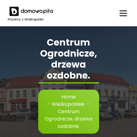
Skip
to
content
Piszemy z Wielkopolski
Centrum
Ogrodnicze,
drzewa
ozdobne.
Home
-
Wielkopolskie
-
Centrum
Ogrodnicze, drzewa
ozdobne.