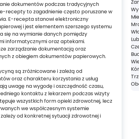
Zan
anie dokumentów podczas tradycyjnych
Wyr
a e-recepty to zagadnienie często poruszane w
Mie
wia. E-recepta stanowi elektroniczny
Mro
apierowej i jest elementem szerszego systemu
Wł
ra się na wymianie danych pomiędzy
Lub
i informatycznymi oraz aptekami.
Cze
jsze zarządzanie dokumentacją oraz
Bud
anych z obiegiem dokumentów papierowych.
Wie
Kór
cyną są zróżnicowane i zależą od
Tr
tów oraz charakteru korzystania z usług
Obo
ają uwagę na wygodę i oszczędność czasu,
redniego kontaktu z lekarzem podczas wizyty
tępuje wszystkich form opieki zdrowotnej, lecz
stywanych we współczesnym systemie
leży od konkretnej sytuacji zdrowotnej i