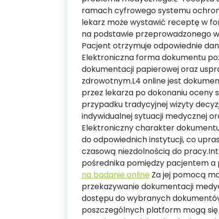
ramach cyfrowego systemu ochrony 
lekarz może wystawić receptę w form
na podstawie przeprowadzonego wy
Pacjent otrzymuje odpowiednie dane
Elektroniczna forma dokumentu poz
dokumentacji papierowej oraz uspr
zdrowotnym.L4 online jest dokume
przez lekarza po dokonaniu oceny s
przypadku tradycyjnej wizyty decyzj
indywidualnej sytuacji medycznej o
Elektroniczny charakter dokumentu
do odpowiednich instytucji, co upr
czasową niezdolnością do pracy.In
pośrednika pomiędzy pacjentem 
na badanie online
Za jej pomocą moż
przekazywanie dokumentacji medycz
dostępu do wybranych dokumentów
poszczególnych platform mogą się r