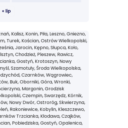
« lip
nań, Kalisz, Konin, Piła, Leszno, Gniezno,
m, Turek, Kościan, Ostrów Wielkopolski,
eśnia, Jarocin, Kępno, Słupca, Koło,
sztyn, Chodzież, Pleszew, Rawicz,
cianka, Gostyń, Krotoszyn, Nowy
yśl, Szamotuły, Środa Wielkopolska,
ędzychód, Czarnków, Wągrowiec,
tów, Buk, Oborniki, Góra, Wronki,
cierzyna, Margonin, Grodzisk
lkopolski, Czempin, Swarzędz, Kórnik,
ów, Nowy Dwór, Ostroróg, Skwierzyna,
leń, Rakoniewice, Kobylin, Kleszczewo,
rnków Trzcianka, Kłodawa, Czajków,
cian, Pobiedziska, Gostyń, Opalenica,