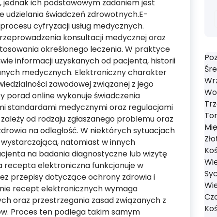
h, jednak ich podstawowym zadaniem jest
e udzielania świadczeń zdrowotnych.E-
 procesu cyfryzacji usług medycznych.
eprowadzenia konsultacji medycznej oraz
astosowania określonego leczenia. W praktyce
Poz
ie informacji uzyskanych od pacjenta, historii
Śre
anych medycznych. Elektroniczny charakter
Wrz
iedzialności zawodowej związanej z jego
Wol
cy porad online wykonuje świadczenia
Trz
mi standardami medycznymi oraz regulacjami
Tom
zależy od rodzaju zgłaszanego problemu oraz
Mi
drowia na odległość. W niektórych sytuacjach
Zło
 wystarczająca, natomiast w innych
Koś
cjenta na badania diagnostyczne lub wizytę
Wie
 recepta elektroniczna funkcjonuje w
Syc
z przepisy dotyczące ochrony zdrowia i
Wie
nie recept elektronicznych wymaga
Cza
h oraz przestrzegania zasad związanych z
Koś
w. Proces ten podlega takim samym