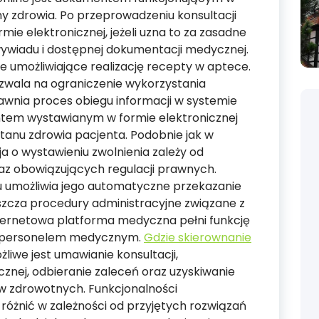
zdrowia. Po przeprowadzeniu konsultacji
ie elektronicznej, jeżeli uzna to za zasadne
wiadu i dostępnej dokumentacji medycznej.
 umożliwiające realizację recepty w aptece.
wala na ograniczenie wykorzystania
awnia proces obiegu informacji w systemie
ntem wystawianym w formie elektronicznej
tanu zdrowia pacjenta. Podobnie jak w
a o wystawieniu zwolnienia zależy od
raz obowiązujących regulacji prawnych.
 umożliwia jego automatyczne przekazanie
aszcza procedury administracyjne związane z
ternetowa platforma medyczna pełni funkcję
a personelem medycznym.
Gdzie skierownanie
liwe jest umawianie konsultacji,
nej, odbieranie zaleceń oraz uzyskiwanie
 zdrowotnych. Funkcjonalności
óżnić w zależności od przyjętych rozwiązań