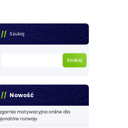
Szukaj
Szukaj
Nowość
ęgarnia motywacyjna online dla
sjonatów rozwoju