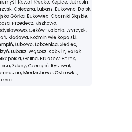
iemyśl, Kowal, Kłecko, Kępice, Jutrosin,
zysk, Osieczna, Lubasz, Bukowno, Dolsk,
jska Górka, Bukowiec, Oborniki Śląskie,
cza, Przedecz, Kiszkowo,
adysławowo, Ceków-Kolonia, Wyrzysk,
oń, Kłodawa, Koźmin Wielkopolski,
mpiń, Łubowo, Łobżenica, Siedlec,
zyń, Lubasz, Wąsosz, Kobylin, Borek
lkopolski, Golina, Brudzew, Borek,
nica, Zduny, Czempiń, Rychwał,
zemeszno, Miedzichowo, Ostrówko,
rniki.