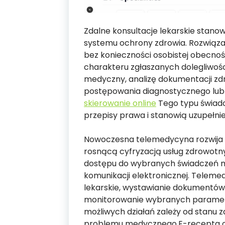
Zdalne konsultacje lekarskie stan
systemu ochrony zdrowia. Rozwiązan
bez konieczności osobistej obecno
charakteru zgłaszanych dolegliwo
medyczny, analizę dokumentacji zd
postępowania diagnostycznego lub
skierowanie online
Tego typu świadc
przepisy prawa i stanowią uzupełni
Nowoczesna telemedycyna rozwija 
rosnącą cyfryzacją usług zdrowotny
dostępu do wybranych świadczeń 
komunikacji elektronicznej. Teleme
lekarskie, wystawianie dokumentów
monitorowanie wybranych paramet
możliwych działań zależy od stanu 
problemu medycznego.E-recepta o