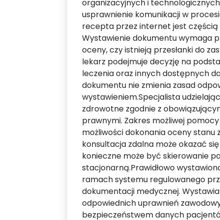
organizacyjnych i technologicznyc
usprawnienie komunikacji w procesi
recepta przez internet jest częścią
Wystawienie dokumentu wymaga prz
oceny, czy istnieją przesłanki do z
lekarz podejmuje decyzję na podstaw
leczenia oraz innych dostępnych d
dokumentu nie zmienia zasad odpow
wystawieniem.Specjalista udzielają
zdrowotne zgodnie z obowiązujący
prawnymi. Zakres możliwej pomocy 
możliwości dokonania oceny stanu z
konsultacja zdalna może okazać się
konieczne może być skierowanie pa
stacjonarną.Prawidłowo wystawiona
ramach systemu regulowanego prze
dokumentacji medycznej. Wystawia
odpowiednich uprawnień zawodowyc
bezpieczeństwem danych pacjentó