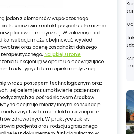
Ksi
zar
owią jeden z elementów współczesnego
Mar
ie to umożliwia kontakt pacjenta z lekarzem
ści w placówce medycznej. W zależności od
Jak
ści konsultacja może obejmować wywiad
zd
rowotnej oraz ocenę zasadności dalszego
 terapeutycznego.
Na jakiej stronie
Ksi
zenia funkcjonują w oparciu o obowiązujące
pr
enie tradycyjnych form opieki medycznej.
się wraz z postępem technologicznym oraz
ch. Jej celem jest umożliwienie pacjentom
medycznych za pośrednictwem środków
dycyna obejmuje między innymi konsultacje
 medycznych w formie elektronicznej oraz
rów zdrowotnych. W praktyce zakres
zdrowia pacjenta oraz rodzaju zgłaszanego
nline jest dokumentem funkcjonującym w