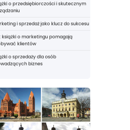
ążki o przedsiębiorczości i skutecznym
ządzaniu
keting i sprzedaż jako klucz do sukcesu
 książki o marketingu pomagają
obywać klientów
ążki o sprzedaży dla osób
owadzących biznes