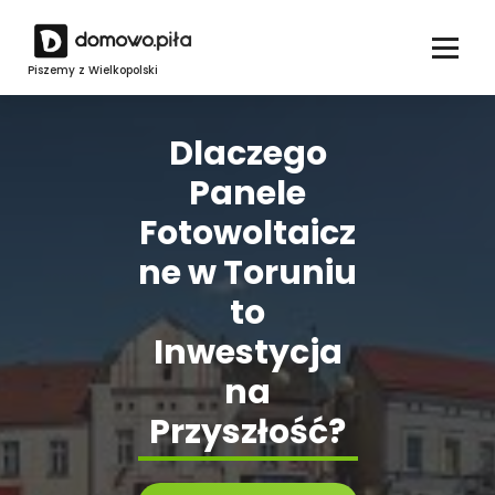
Skip
to
content
Piszemy z Wielkopolski
Dlaczego
Panele
Fotowoltaicz
ne w Toruniu
to
Inwestycja
na
Przyszłość?