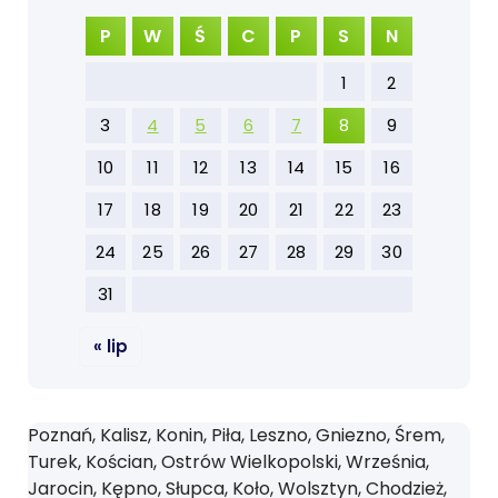
P
W
Ś
C
P
S
N
1
2
3
4
5
6
7
8
9
10
11
12
13
14
15
16
17
18
19
20
21
22
23
24
25
26
27
28
29
30
31
« lip
Poznań, Kalisz, Konin, Piła, Leszno, Gniezno, Śrem,
Turek, Kościan, Ostrów Wielkopolski, Września,
Jarocin, Kępno, Słupca, Koło, Wolsztyn, Chodzież,