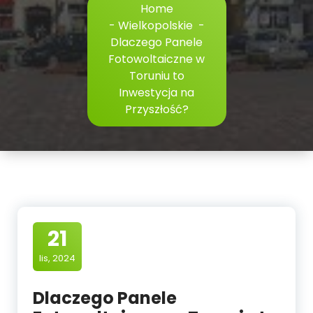
Home
-
Wielkopolskie
-
Dlaczego Panele
Fotowoltaiczne w
Toruniu to
Inwestycja na
Przyszłość?
21
lis, 2024
Dlaczego Panele