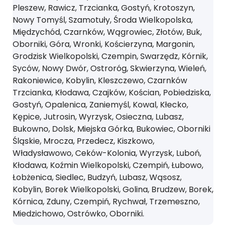
Pleszew, Rawicz, Trzcianka, Gostyń, Krotoszyn,
Nowy Tomyśl, Szamotuły, Środa Wielkopolska,
Międzychód, Czarnków, Wągrowiec, Złotów, Buk,
Oborniki, Góra, Wronki, Kościerzyna, Margonin,
Grodzisk Wielkopolski, Czempin, Swarzędz, Kórnik,
Syców, Nowy Dwór, Ostroróg, Skwierzyna, Wieleń,
Rakoniewice, Kobylin, Kleszczewo, Czarnków
Trzcianka, Kłodawa, Czajków, Kościan, Pobiedziska,
Gostyń, Opalenica, Zaniemyśl, Kowal, Kłecko,
Kępice, Jutrosin, Wyrzysk, Osieczna, Lubasz,
Bukowno, Dolsk, Miejska Górka, Bukowiec, Oborniki
Śląskie, Mrocza, Przedecz, Kiszkowo,
Władysławowo, Ceków-Kolonia, Wyrzysk, Luboń,
Kłodawa, Koźmin Wielkopolski, Czempiń, Łubowo,
Łobżenica, Siedlec, Budzyń, Lubasz, Wąsosz,
Kobylin, Borek Wielkopolski, Golina, Brudzew, Borek,
Kórnica, Zduny, Czempiń, Rychwał, Trzemeszno,
Miedzichowo, Ostrówko, Oborniki.