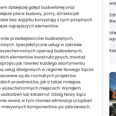
wa
 dzisiejszej gałęzi budowlanej oraz
iejsze place budowy, porty, lotniska jak
Zdr
adzie bez wyjątku korzystają z tych potężnych
lit
akże najcięższych elementów.
Lit
onie przedsiębiorców budowlanych,
wp
wych. Specjalistyczne usługi w zakresie
Ksi
 wszechstronnych operacji budowlanych,
żkich elementów konstrukcyjnych, montaż
sprzętu jak również każdego asortymentu
 usług dźwigowych w regionie Nowego Sącza
opasowane są do rozmaitych projektów.
żkich przedmiotów, jak a także mniejsze
ie wszechstronnych miejscach. Wynajem
 uszkodzeń lub katastrof. Dźwig Nowy Sącz
nie awarii, w tym również eliminacja urządzeń
nie masywnych komponentów po zdarzeniach