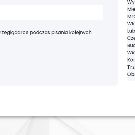
Wyr
Mie
Mro
Wł
Lub
rzeglądarce podczas pisania kolejnych
Cze
Bud
Wie
Kór
Tr
Obo