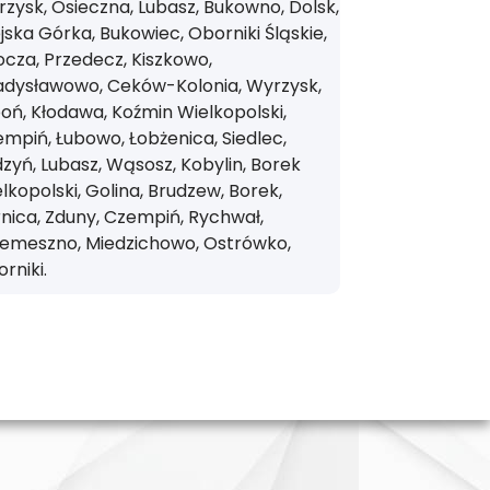
zysk, Osieczna, Lubasz, Bukowno, Dolsk,
jska Górka, Bukowiec, Oborniki Śląskie,
cza, Przedecz, Kiszkowo,
adysławowo, Ceków-Kolonia, Wyrzysk,
oń, Kłodawa, Koźmin Wielkopolski,
mpiń, Łubowo, Łobżenica, Siedlec,
zyń, Lubasz, Wąsosz, Kobylin, Borek
lkopolski, Golina, Brudzew, Borek,
nica, Zduny, Czempiń, Rychwał,
zemeszno, Miedzichowo, Ostrówko,
rniki.