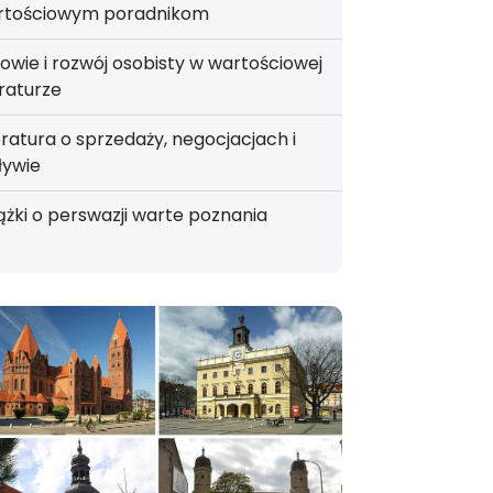
rtościowym poradnikom
owie i rozwój osobisty w wartościowej
eraturze
eratura o sprzedaży, negocjacjach i
ływie
ążki o perswazji warte poznania