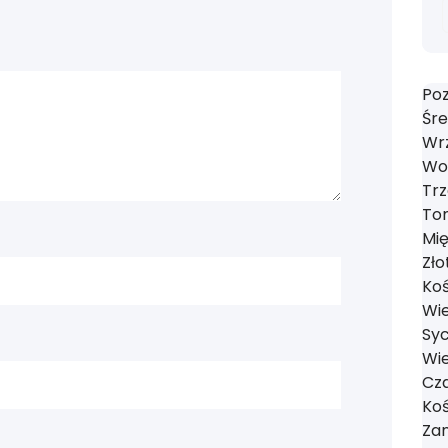
Poz
Śre
Wrz
Wol
Trz
Tom
Mi
Zło
Koś
Wie
Syc
Wie
Cza
Koś
Zan