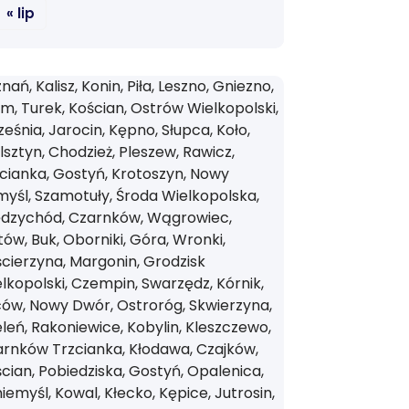
« lip
nań, Kalisz, Konin, Piła, Leszno, Gniezno,
m, Turek, Kościan, Ostrów Wielkopolski,
eśnia, Jarocin, Kępno, Słupca, Koło,
sztyn, Chodzież, Pleszew, Rawicz,
cianka, Gostyń, Krotoszyn, Nowy
yśl, Szamotuły, Środa Wielkopolska,
ędzychód, Czarnków, Wągrowiec,
tów, Buk, Oborniki, Góra, Wronki,
cierzyna, Margonin, Grodzisk
lkopolski, Czempin, Swarzędz, Kórnik,
ów, Nowy Dwór, Ostroróg, Skwierzyna,
leń, Rakoniewice, Kobylin, Kleszczewo,
rnków Trzcianka, Kłodawa, Czajków,
cian, Pobiedziska, Gostyń, Opalenica,
iemyśl, Kowal, Kłecko, Kępice, Jutrosin,