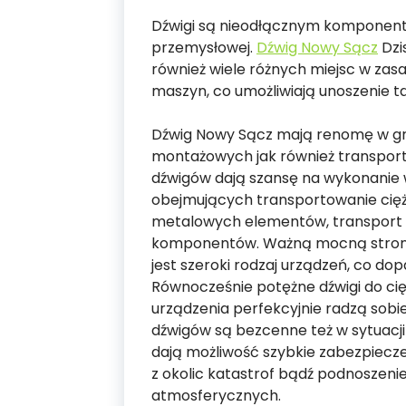
Dźwigi są nieodłącznym komponentem
przemysłowej.
Dźwig Nowy Sącz
Dzis
również wiele różnych miejsc w zas
maszyn, co umożliwiają unoszenie t
Dźwig Nowy Sącz mają renomę w gr
montażowych jak również transporto
dźwigów dają szansę na wykonanie
obejmujących transportowanie cię
metalowych elementów, transport 
komponentów. Ważną mocną stroną
jest szeroki rodzaj urządzeń, co d
Równocześnie potężne dźwigi do cię
urządzenia perfekcyjnie radzą sob
dźwigów są bezcenne też w sytuacji
dają możliwość szybkie zabezpiecze
z okolic katastrof bądź podnosze
atmosferycznych.