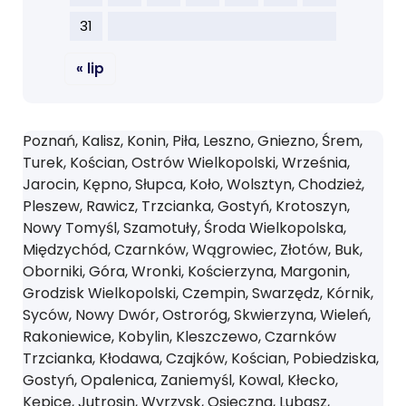
31
« lip
Poznań, Kalisz, Konin, Piła, Leszno, Gniezno, Śrem,
Turek, Kościan, Ostrów Wielkopolski, Września,
Jarocin, Kępno, Słupca, Koło, Wolsztyn, Chodzież,
Pleszew, Rawicz, Trzcianka, Gostyń, Krotoszyn,
Nowy Tomyśl, Szamotuły, Środa Wielkopolska,
Międzychód, Czarnków, Wągrowiec, Złotów, Buk,
Oborniki, Góra, Wronki, Kościerzyna, Margonin,
Grodzisk Wielkopolski, Czempin, Swarzędz, Kórnik,
Syców, Nowy Dwór, Ostroróg, Skwierzyna, Wieleń,
Rakoniewice, Kobylin, Kleszczewo, Czarnków
Trzcianka, Kłodawa, Czajków, Kościan, Pobiedziska,
Gostyń, Opalenica, Zaniemyśl, Kowal, Kłecko,
Kępice, Jutrosin, Wyrzysk, Osieczna, Lubasz,