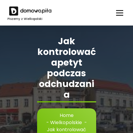
Skip
to
content
Piszemy z Wielkopolski
Jak
kontrolować
apetyt
podczas
odchudzani
a
Home
-
Wielkopolskie
-
Jak kontrolować