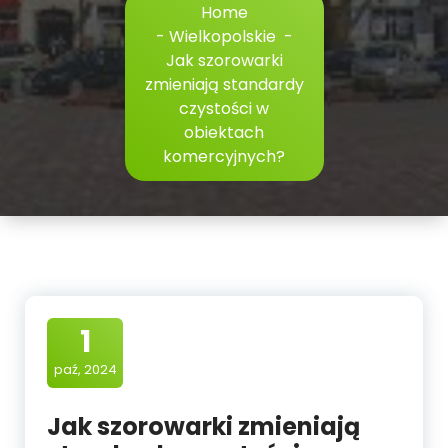
Home
-
Wielkopolskie
-
Jak szorowarki
zmieniają standardy
czystości w
obiektach
komercyjnych?
1
paź, 2024
Jak szorowarki zmieniają