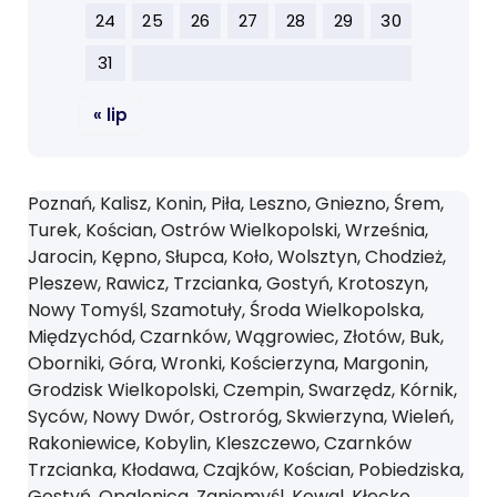
24
25
26
27
28
29
30
31
« lip
Poznań, Kalisz, Konin, Piła, Leszno, Gniezno, Śrem,
Turek, Kościan, Ostrów Wielkopolski, Września,
Jarocin, Kępno, Słupca, Koło, Wolsztyn, Chodzież,
Pleszew, Rawicz, Trzcianka, Gostyń, Krotoszyn,
Nowy Tomyśl, Szamotuły, Środa Wielkopolska,
Międzychód, Czarnków, Wągrowiec, Złotów, Buk,
Oborniki, Góra, Wronki, Kościerzyna, Margonin,
Grodzisk Wielkopolski, Czempin, Swarzędz, Kórnik,
Syców, Nowy Dwór, Ostroróg, Skwierzyna, Wieleń,
Rakoniewice, Kobylin, Kleszczewo, Czarnków
Trzcianka, Kłodawa, Czajków, Kościan, Pobiedziska,
Gostyń, Opalenica, Zaniemyśl, Kowal, Kłecko,