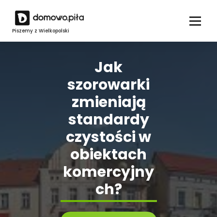
Skip
to
content
Piszemy z Wielkopolski
Jak
szorowarki
zmieniają
standardy
czystości w
obiektach
komercyjny
ch?