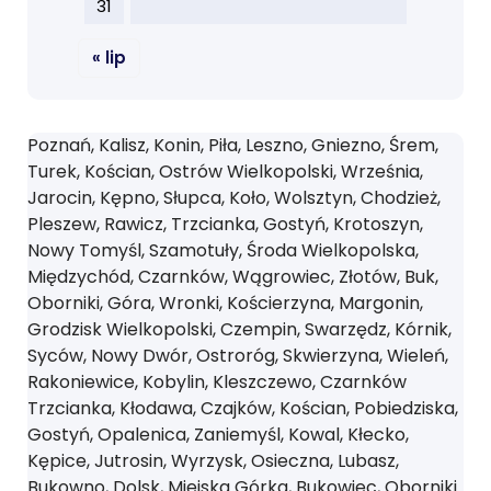
31
« lip
Poznań, Kalisz, Konin, Piła, Leszno, Gniezno, Śrem,
Turek, Kościan, Ostrów Wielkopolski, Września,
Jarocin, Kępno, Słupca, Koło, Wolsztyn, Chodzież,
Pleszew, Rawicz, Trzcianka, Gostyń, Krotoszyn,
Nowy Tomyśl, Szamotuły, Środa Wielkopolska,
Międzychód, Czarnków, Wągrowiec, Złotów, Buk,
Oborniki, Góra, Wronki, Kościerzyna, Margonin,
Grodzisk Wielkopolski, Czempin, Swarzędz, Kórnik,
Syców, Nowy Dwór, Ostroróg, Skwierzyna, Wieleń,
Rakoniewice, Kobylin, Kleszczewo, Czarnków
Trzcianka, Kłodawa, Czajków, Kościan, Pobiedziska,
Gostyń, Opalenica, Zaniemyśl, Kowal, Kłecko,
Kępice, Jutrosin, Wyrzysk, Osieczna, Lubasz,
Bukowno, Dolsk, Miejska Górka, Bukowiec, Oborniki