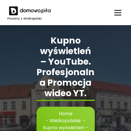
Skip
to
content
Piszemy z Wielkopolski
Kupno
wyświetleń
– YouTube.
Profesjonaln
a Promocja
wideo YT.
Home
-
Wielkopolskie
-
Kupno wyświetleń –