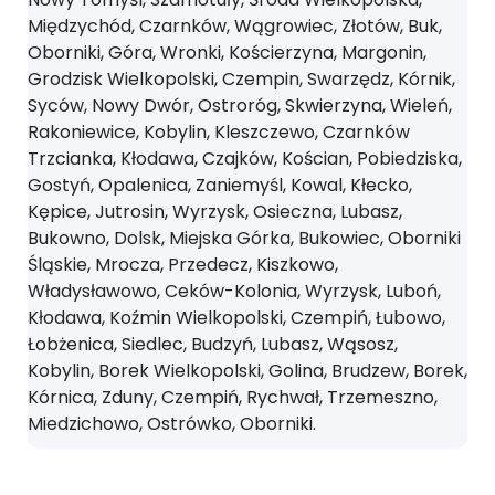
Międzychód, Czarnków, Wągrowiec, Złotów, Buk,
Oborniki, Góra, Wronki, Kościerzyna, Margonin,
Grodzisk Wielkopolski, Czempin, Swarzędz, Kórnik,
Syców, Nowy Dwór, Ostroróg, Skwierzyna, Wieleń,
Rakoniewice, Kobylin, Kleszczewo, Czarnków
Trzcianka, Kłodawa, Czajków, Kościan, Pobiedziska,
Gostyń, Opalenica, Zaniemyśl, Kowal, Kłecko,
Kępice, Jutrosin, Wyrzysk, Osieczna, Lubasz,
Bukowno, Dolsk, Miejska Górka, Bukowiec, Oborniki
Śląskie, Mrocza, Przedecz, Kiszkowo,
Władysławowo, Ceków-Kolonia, Wyrzysk, Luboń,
Kłodawa, Koźmin Wielkopolski, Czempiń, Łubowo,
Łobżenica, Siedlec, Budzyń, Lubasz, Wąsosz,
Kobylin, Borek Wielkopolski, Golina, Brudzew, Borek,
Kórnica, Zduny, Czempiń, Rychwał, Trzemeszno,
Miedzichowo, Ostrówko, Oborniki.