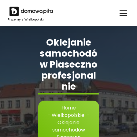
Skip
to
content
Piszemy z Wielkopolski
Oklejanie
samochodó
w Piaseczno
profesjonal
nie
Home
-
Wielkopolskie
-
Oklejanie
samochodów