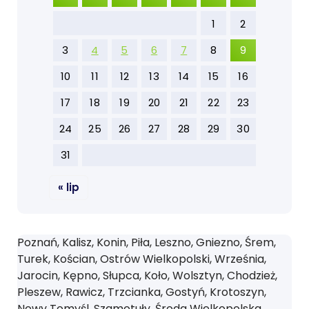
1
2
3
4
5
6
7
8
9
10
11
12
13
14
15
16
17
18
19
20
21
22
23
24
25
26
27
28
29
30
31
« lip
Poznań, Kalisz, Konin, Piła, Leszno, Gniezno, Śrem,
Turek, Kościan, Ostrów Wielkopolski, Września,
Jarocin, Kępno, Słupca, Koło, Wolsztyn, Chodzież,
Pleszew, Rawicz, Trzcianka, Gostyń, Krotoszyn,
Nowy Tomyśl, Szamotuły, Środa Wielkopolska,