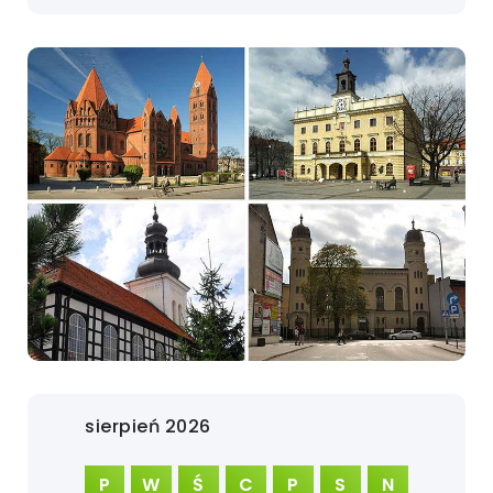
sierpień 2026
P
W
Ś
C
P
S
N