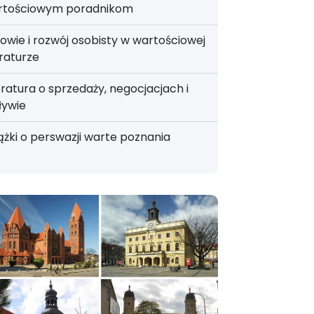
rtościowym poradnikom
owie i rozwój osobisty w wartościowej
eraturze
eratura o sprzedaży, negocjacjach i
ływie
ążki o perswazji warte poznania