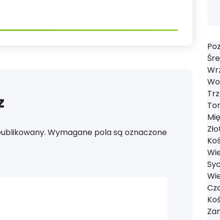
Poz
Śre
Wrz
Wol
Trz
z
Tom
Mi
Zło
publikowany.
Wymagane pola są oznaczone
Koś
Wie
Syc
Wie
Cza
Koś
Zan