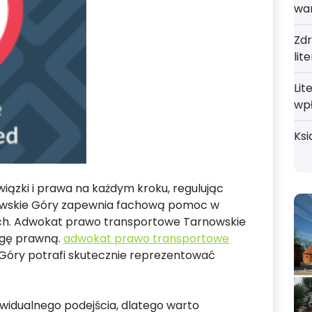
wa
Zdr
lit
Lit
wp
Ksi
iązki i prawa na każdym kroku, regulując
owskie Góry zapewnia fachową pomoc w
h. Adwokat prawo transportowe Tarnowskie
ugę prawną.
adwokat prawo transportowe
Góry potrafi skutecznie reprezentować
widualnego podejścia, dlatego warto