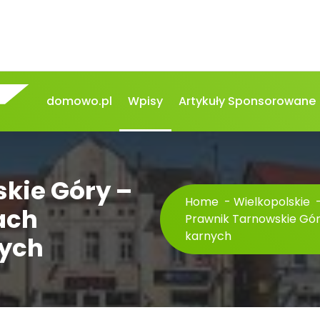
domowo.pl
Wpisy
Artykuły Sponsorowane
kie Góry –
Home
-
Wielkopolskie
ach
Prawnik Tarnowskie Gór
karnych
nych