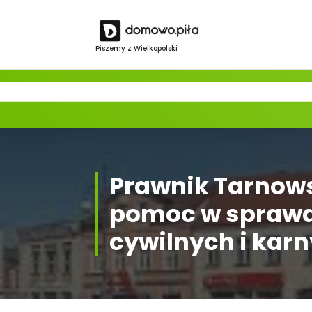
Skip
to
content
Piszemy z Wielkopolski
Prawnik Tarnows
pomoc w spraw
cywilnych i kar