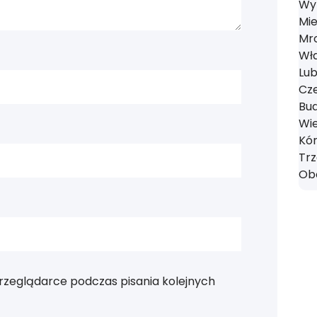
Wyr
Mie
Mro
Wł
Lub
Cze
Bud
Wie
Kór
Tr
Obo
rzeglądarce podczas pisania kolejnych