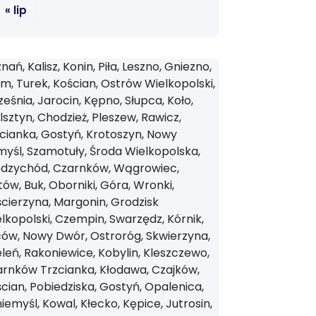
« lip
nań, Kalisz, Konin, Piła, Leszno, Gniezno,
m, Turek, Kościan, Ostrów Wielkopolski,
eśnia, Jarocin, Kępno, Słupca, Koło,
sztyn, Chodzież, Pleszew, Rawicz,
cianka, Gostyń, Krotoszyn, Nowy
yśl, Szamotuły, Środa Wielkopolska,
ędzychód, Czarnków, Wągrowiec,
tów, Buk, Oborniki, Góra, Wronki,
cierzyna, Margonin, Grodzisk
lkopolski, Czempin, Swarzędz, Kórnik,
ów, Nowy Dwór, Ostroróg, Skwierzyna,
leń, Rakoniewice, Kobylin, Kleszczewo,
rnków Trzcianka, Kłodawa, Czajków,
cian, Pobiedziska, Gostyń, Opalenica,
iemyśl, Kowal, Kłecko, Kępice, Jutrosin,