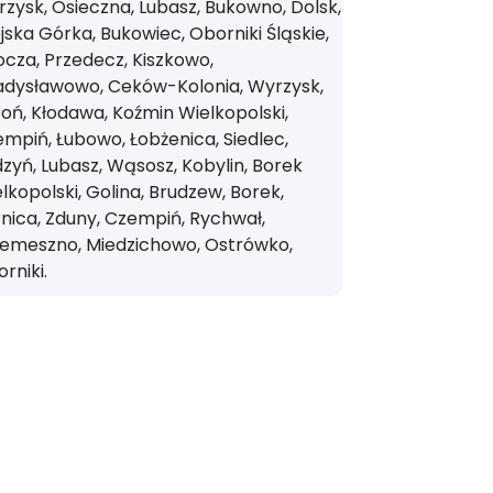
zysk, Osieczna, Lubasz, Bukowno, Dolsk,
jska Górka, Bukowiec, Oborniki Śląskie,
cza, Przedecz, Kiszkowo,
adysławowo, Ceków-Kolonia, Wyrzysk,
oń, Kłodawa, Koźmin Wielkopolski,
mpiń, Łubowo, Łobżenica, Siedlec,
zyń, Lubasz, Wąsosz, Kobylin, Borek
lkopolski, Golina, Brudzew, Borek,
nica, Zduny, Czempiń, Rychwał,
zemeszno, Miedzichowo, Ostrówko,
rniki.