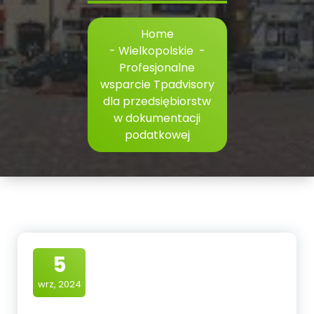
Home
-
Wielkopolskie
-
Profesjonalne
wsparcie Tpadvisory
dla przedsiębiorstw
w dokumentacji
podatkowej
5
wrz, 2024