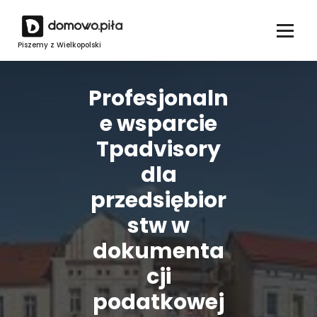
Skip
to
content
Piszemy z Wielkopolski
Profesjonaln
e wsparcie
Tpadvisory
dla
przedsiębior
stw w
dokumenta
cji
podatkowej