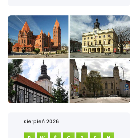
sierpień 2026
P
W
Ś
C
P
S
N