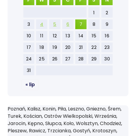
1
2
3
4
5
6
7
8
9
10
11
12
13
14
15
16
17
18
19
20
21
22
23
24
25
26
27
28
29
30
31
« lip
Poznań, Kalisz, Konin, Piła, Leszno, Gniezno, Śrem,
Turek, Kościan, Ostrów Wielkopolski, Września,
Jarocin, Kępno, Słupca, Koło, Wolsztyn, Chodzież,
Pleszew, Rawicz, Trzcianka, Gostyń, Krotoszyn,