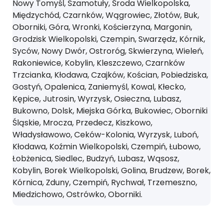
Nowy Tomyśl, Szamotuły, Środa Wielkopolska,
Międzychód, Czarnków, Wągrowiec, Złotów, Buk,
Oborniki, Góra, Wronki, Kościerzyna, Margonin,
Grodzisk Wielkopolski, Czempin, Swarzędz, Kórnik,
Syców, Nowy Dwór, Ostroróg, Skwierzyna, Wieleń,
Rakoniewice, Kobylin, Kleszczewo, Czarnków
Trzcianka, Kłodawa, Czajków, Kościan, Pobiedziska,
Gostyń, Opalenica, Zaniemyśl, Kowal, Kłecko,
Kępice, Jutrosin, Wyrzysk, Osieczna, Lubasz,
Bukowno, Dolsk, Miejska Górka, Bukowiec, Oborniki
Śląskie, Mrocza, Przedecz, Kiszkowo,
Władysławowo, Ceków-Kolonia, Wyrzysk, Luboń,
Kłodawa, Koźmin Wielkopolski, Czempiń, Łubowo,
Łobżenica, Siedlec, Budzyń, Lubasz, Wąsosz,
Kobylin, Borek Wielkopolski, Golina, Brudzew, Borek,
Kórnica, Zduny, Czempiń, Rychwał, Trzemeszno,
Miedzichowo, Ostrówko, Oborniki.