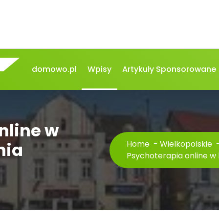
domowo.pl
Wpisy
Artykuły Sponsorowane
nline w
nia
Home
-
Wielkopolskie
Psychoterapia online w