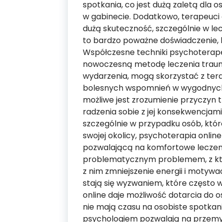
spotkania, co jest dużą zaletą dla o
w gabinecie. Dodatkowo, terapeuci o
dużą skuteczność, szczególnie w le
to bardzo poważne doświadczenie, k
Współczesne techniki psychoterape
nowoczesną metodę leczenia traum
wydarzenia, mogą skorzystać z tera
bolesnych wspomnień w wygodnych 
możliwe jest zrozumienie przyczyn
radzenia sobie z jej konsekwencjami
szczególnie w przypadku osób, któr
swojej okolicy, psychoterapia online
pozwalającą na komfortowe leczen
problematycznym problemem, z któ
z nim zmniejszenie energii i motywa
stają się wyzwaniem, które często
online daje możliwość dotarcia do 
nie mają czasu na osobiste spotkani
psychologiem pozwalają na przem