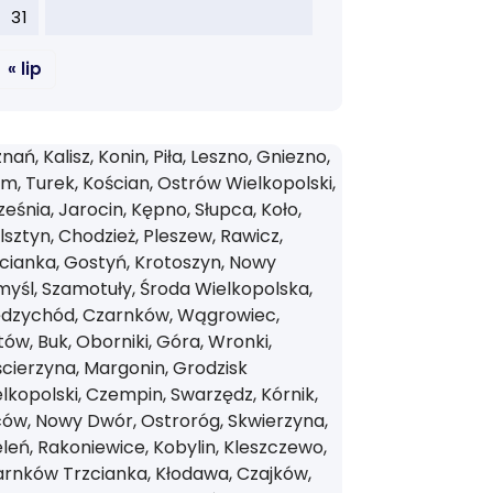
31
« lip
nań, Kalisz, Konin, Piła, Leszno, Gniezno,
m, Turek, Kościan, Ostrów Wielkopolski,
eśnia, Jarocin, Kępno, Słupca, Koło,
sztyn, Chodzież, Pleszew, Rawicz,
cianka, Gostyń, Krotoszyn, Nowy
yśl, Szamotuły, Środa Wielkopolska,
ędzychód, Czarnków, Wągrowiec,
tów, Buk, Oborniki, Góra, Wronki,
cierzyna, Margonin, Grodzisk
lkopolski, Czempin, Swarzędz, Kórnik,
ów, Nowy Dwór, Ostroróg, Skwierzyna,
leń, Rakoniewice, Kobylin, Kleszczewo,
rnków Trzcianka, Kłodawa, Czajków,