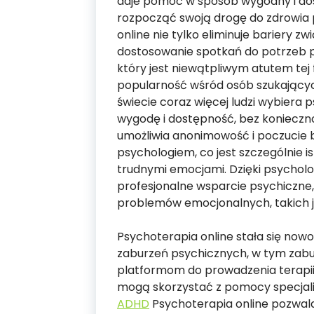
daje pomoc w sposób wygodny i do
rozpocząć swoją drogę do zdrowia
online nie tylko eliminuje bariery 
dostosowanie spotkań do potrzeb pa
który jest niewątpliwym atutem tej
popularność wśród osób szukającyc
świecie coraz więcej ludzi wybiera 
wygodę i dostępność, bez konieczn
umożliwia anonimowość i poczucie 
psychologiem, co jest szczególnie 
trudnymi emocjami. Dzięki psycholo
profesjonalne wsparcie psychiczne
problemów emocjonalnych, takich 
Psychoterapia online stała się no
zaburzeń psychicznych, w tym zabu
platformom do prowadzenia terapii 
mogą skorzystać z pomocy specjalis
ADHD
Psychoterapia online pozwala