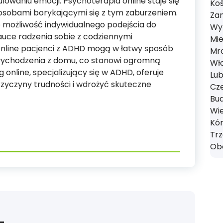
ulowaniu emocji. Psychoterapia online staje się
Koś
sobami borykającymi się z tym zaburzeniem.
Zan
e możliwość indywidualnego podejścia do
Wyr
uce radzenia sobie z codziennymi
Mie
 online pacjenci z ADHD mogą w łatwy sposób
Mro
wychodzenia z domu, co stanowi ogromną
Wł
 online, specjalizujący się w ADHD, oferuje
Lub
yczyny trudności i wdrożyć skuteczne
Cze
Bud
Wie
Kór
Tr
Obo