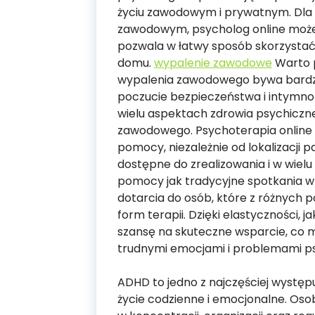
życiu zawodowym i prywatnym. Dla 
zawodowym, psycholog online moż
pozwala w łatwy sposób skorzystać
domu.
wypalenie zawodowe
Warto p
wypalenia zawodowego bywa bardzo
poczucie bezpieczeństwa i intymnoś
wielu aspektach zdrowia psychiczn
zawodowego. Psychoterapia online u
pomocy, niezależnie od lokalizacji 
dostępne do zrealizowania i w wiel
pomocy jak tradycyjne spotkania w
dotarcia do osób, które z różnych
form terapii. Dzięki elastyczności, 
szansę na skuteczne wsparcie, co m
trudnymi emocjami i problemami p
ADHD to jedno z najczęściej wystę
życie codzienne i emocjonalne. Oso