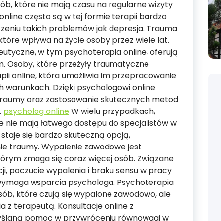
sób, które nie mają czasu na regularne wizyty
nline często są w tej formie terapii bardzo
czeniu takich problemów jak depresja. Trauma
tóre wpływa na życie osoby przez wiele lat.
utyczne, w tym psychoterapia online, oferują
. Osoby, które przeżyły traumatyczne
pii online, która umożliwia im przepracowanie
warunkach. Dzięki psychologowi online
 traumy oraz zastosowanie skutecznych metod
.
psycholog online
W wielu przypadkach,
e nie mają łatwego dostępu do specjalistów w
 staje się bardzo skuteczną opcją,
ie traumy. Wypalenie zawodowe jest
rym zmaga się coraz więcej osób. Związane
cji, poczucie wypalenia i braku sensu w pracy
 wymaga wsparcia psychologa. Psychoterapia
osób, które czują się wypalone zawodowo, ale
a z terapeutą. Konsultacje online z
yślaną pomoc w przywróceniu równowagi w