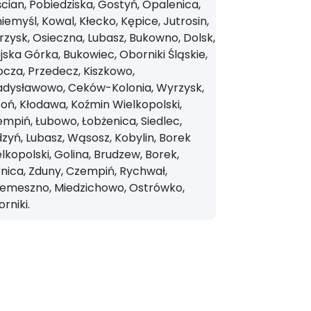
cian, Pobiedziska, Gostyń, Opalenica,
iemyśl, Kowal, Kłecko, Kępice, Jutrosin,
zysk, Osieczna, Lubasz, Bukowno, Dolsk,
jska Górka, Bukowiec, Oborniki Śląskie,
cza, Przedecz, Kiszkowo,
adysławowo, Ceków-Kolonia, Wyrzysk,
oń, Kłodawa, Koźmin Wielkopolski,
mpiń, Łubowo, Łobżenica, Siedlec,
zyń, Lubasz, Wąsosz, Kobylin, Borek
lkopolski, Golina, Brudzew, Borek,
nica, Zduny, Czempiń, Rychwał,
zemeszno, Miedzichowo, Ostrówko,
rniki.