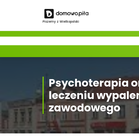
Skip
to
content
Piszemy z Wielkopolski
Psychoterapia o
leczeniu wypale
zawodowego