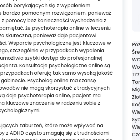
osób borykających się z wypaleniem
e bardzo pomocnym rozwiązaniem, ponieważ
 z pomocy bez konieczności wychodzenia z
amiętać, że psychoterapia online w leczeniu
 skuteczna, ponieważ daje pacjentowi
ci. Wsparcie psychologiczne jest kluczowe w
Poz
ego, szczególnie w przypadkach wypalenia
Śre
możliwia szybki dostęp do profesjonalnej
Wrz
pacjenta. Konsultacje psychologiczne online są
Wol
u przypadkach oferują tak samo wysoką jakość
Trz
 gabinecie. Psycholog online ma szansę
Tom
 powodów nie mogą skorzystać z tradycyjnych
Mi
jaką daje psychoterapia online, pacjent ma
Zło
a kluczowe znaczenie w radzeniu sobie z
Koś
sychologicznymi.
Wie
Syc
pujących zaburzeń, które może wpływać na
Wie
by z ADHD często zmagają się z trudnościami
Cza