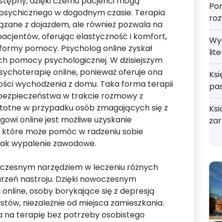
stępny, dzięki czemu pacjenci mogą
Por
 psychicznego w dogodnym czasie. Terapia
roz
związane z dojazdem, ale również pozwala na
cjentów, oferując elastyczność i komfort,
Wy
 formy pomocy. Psycholog online zyskał
lit
h pomocy psychologicznej. W dzisiejszym
psychoterapię online, ponieważ oferuje ona
Ksi
ości wychodzenia z domu. Taka forma terapii
pa
bezpieczeństwa w trakcie rozmowy z
istotne w przypadku osób zmagających się z
Ksi
gowi online jest możliwe uzyskanie
zar
, które może pomóc w radzeniu sobie
jak wypalenie zawodowe.
woczesnym narzędziem w leczeniu różnych
rzeń nastroju. Dzięki nowoczesnym
online, osoby borykające się z depresją
tów, niezależnie od miejsca zamieszkania.
 na terapię bez potrzeby osobistego