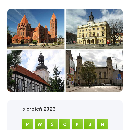
sierpień 2026
P
W
Ś
C
P
S
N