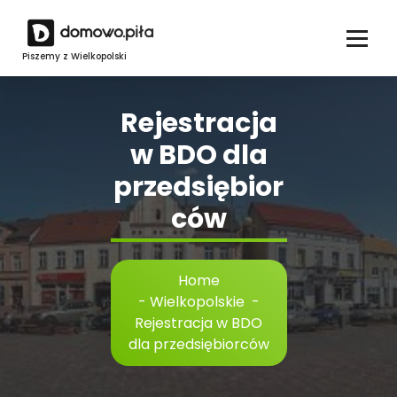
Skip
to
content
Piszemy z Wielkopolski
Rejestracja
w BDO dla
przedsiębior
ców
Home
-
Wielkopolskie
-
Rejestracja w BDO
dla przedsiębiorców