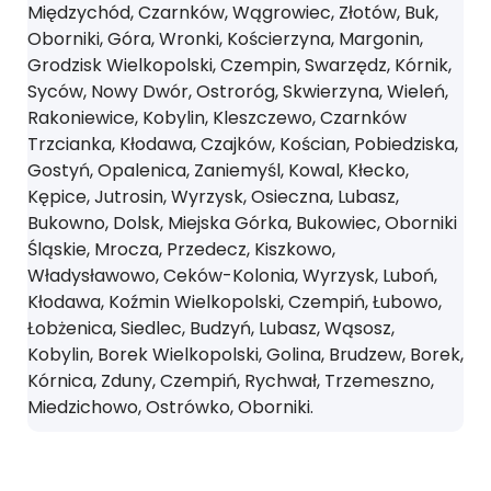
Międzychód, Czarnków, Wągrowiec, Złotów, Buk,
Oborniki, Góra, Wronki, Kościerzyna, Margonin,
Grodzisk Wielkopolski, Czempin, Swarzędz, Kórnik,
Syców, Nowy Dwór, Ostroróg, Skwierzyna, Wieleń,
Rakoniewice, Kobylin, Kleszczewo, Czarnków
Trzcianka, Kłodawa, Czajków, Kościan, Pobiedziska,
Gostyń, Opalenica, Zaniemyśl, Kowal, Kłecko,
Kępice, Jutrosin, Wyrzysk, Osieczna, Lubasz,
Bukowno, Dolsk, Miejska Górka, Bukowiec, Oborniki
Śląskie, Mrocza, Przedecz, Kiszkowo,
Władysławowo, Ceków-Kolonia, Wyrzysk, Luboń,
Kłodawa, Koźmin Wielkopolski, Czempiń, Łubowo,
Łobżenica, Siedlec, Budzyń, Lubasz, Wąsosz,
Kobylin, Borek Wielkopolski, Golina, Brudzew, Borek,
Kórnica, Zduny, Czempiń, Rychwał, Trzemeszno,
Miedzichowo, Ostrówko, Oborniki.