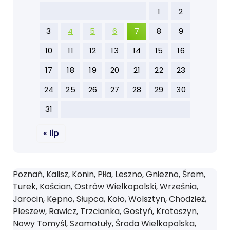
1
2
3
4
5
6
7
8
9
10
11
12
13
14
15
16
17
18
19
20
21
22
23
24
25
26
27
28
29
30
31
« lip
Poznań, Kalisz, Konin, Piła, Leszno, Gniezno, Śrem,
Turek, Kościan, Ostrów Wielkopolski, Września,
Jarocin, Kępno, Słupca, Koło, Wolsztyn, Chodzież,
Pleszew, Rawicz, Trzcianka, Gostyń, Krotoszyn,
Nowy Tomyśl, Szamotuły, Środa Wielkopolska,