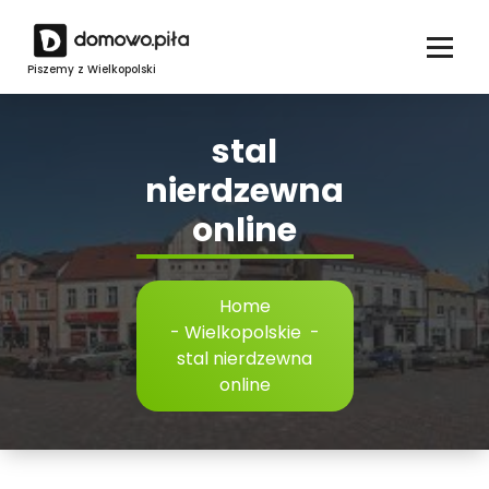
Skip
to
content
Piszemy z Wielkopolski
stal
nierdzewna
online
Home
-
Wielkopolskie
-
stal nierdzewna
online