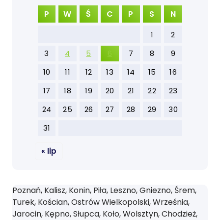
P
W
Ś
C
P
S
N
1
2
3
4
5
6
7
8
9
10
11
12
13
14
15
16
17
18
19
20
21
22
23
24
25
26
27
28
29
30
31
« lip
Poznań, Kalisz, Konin, Piła, Leszno, Gniezno, Śrem,
Turek, Kościan, Ostrów Wielkopolski, Września,
Jarocin, Kępno, Słupca, Koło, Wolsztyn, Chodzież,