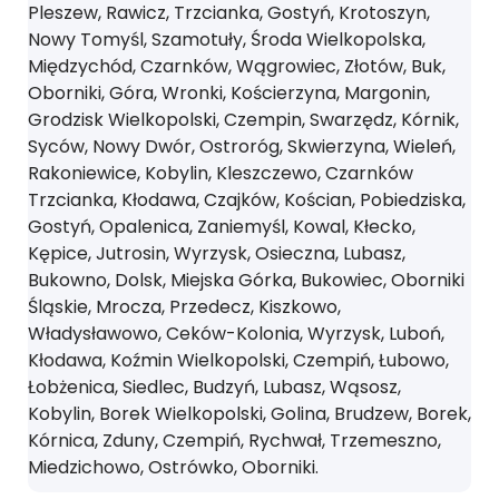
Pleszew, Rawicz, Trzcianka, Gostyń, Krotoszyn,
Nowy Tomyśl, Szamotuły, Środa Wielkopolska,
Międzychód, Czarnków, Wągrowiec, Złotów, Buk,
Oborniki, Góra, Wronki, Kościerzyna, Margonin,
Grodzisk Wielkopolski, Czempin, Swarzędz, Kórnik,
Syców, Nowy Dwór, Ostroróg, Skwierzyna, Wieleń,
Rakoniewice, Kobylin, Kleszczewo, Czarnków
Trzcianka, Kłodawa, Czajków, Kościan, Pobiedziska,
Gostyń, Opalenica, Zaniemyśl, Kowal, Kłecko,
Kępice, Jutrosin, Wyrzysk, Osieczna, Lubasz,
Bukowno, Dolsk, Miejska Górka, Bukowiec, Oborniki
Śląskie, Mrocza, Przedecz, Kiszkowo,
Władysławowo, Ceków-Kolonia, Wyrzysk, Luboń,
Kłodawa, Koźmin Wielkopolski, Czempiń, Łubowo,
Łobżenica, Siedlec, Budzyń, Lubasz, Wąsosz,
Kobylin, Borek Wielkopolski, Golina, Brudzew, Borek,
Kórnica, Zduny, Czempiń, Rychwał, Trzemeszno,
Miedzichowo, Ostrówko, Oborniki.