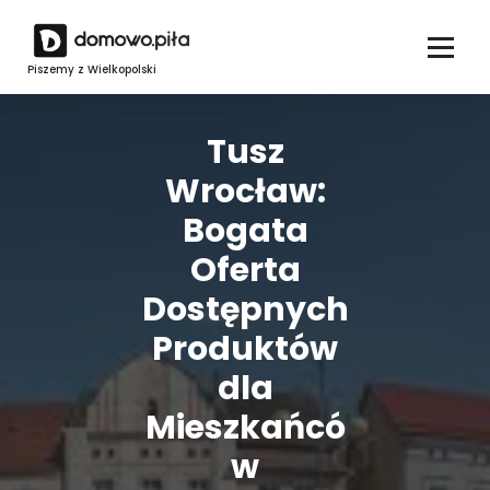
Skip
to
content
Piszemy z Wielkopolski
Tusz
Wrocław:
Bogata
Oferta
Dostępnych
Produktów
dla
Mieszkańcó
w