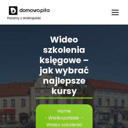
Skip
to
content
Piszemy z Wielkopolski
Wideo
szkolenia
księgowe –
jak wybrać
najlepsze
kursy
Home
-
Wielkopolskie
-
Wideo szkolenia