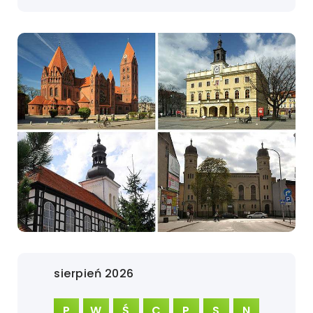
sierpień 2026
P
W
Ś
C
P
S
N