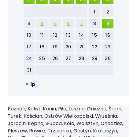
1
2
3
4
5
6
7
8
9
10
11
12
13
14
15
16
17
18
19
20
21
22
23
24
25
26
27
28
29
30
31
« lip
Poznań, Kalisz, Konin, Piła, Leszno, Gniezno, Śrem,
Turek, Kościan, Ostrów Wielkopolski, Września,
Jarocin, Kępno, Słupca, Koło, Wolsztyn, Chodzież,
Pleszew, Rawicz, Trzcianka, Gostyń, Krotoszyn,