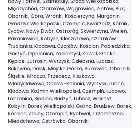
Nowy Tomyśl, Szamotuły, Środa Wielkopolska,
Międzychód, Czarnków, Wągrowiec, Złotów, Buk,
Oborniki, Góra, Wronki, Kościerzyna, Margonin,
Grodzisk Wielkopolski, Czempin, Swarzędz, Kórnik,
Syców, Nowy Dwór, Ostroróg, Skwierzyna, Wieleń,
Rakoniewice, Kobylin, Kleszczewo, Czarnków
Trzcianka, Kłodawa, Czajków, Kościan, Pobiedziska,
Gostyń, Opalenica, Zaniemyśl, Kowal, Kłecko,
Kępice, Jutrosin, Wyrzysk, Osieczna, Lubasz,
Bukowno, Dolsk, Miejska Górka, Bukowiec, Oborniki
Śląskie, Mrocza, Przedecz, Kiszkowo,
Władysławowo, Ceków-Kolonia, Wyrzysk, Luboń,
Kłodawa, Koźmin Wielkopolski, Czempiń, Łubowo,
Łobżenica, Siedlec, Budzyń, Lubasz, Wąsosz,
Kobylin, Borek Wielkopolski, Golina, Brudzew, Borek,
Kórnica, Zduny, Czempiń, Rychwał, Trzemeszno,
Miedzichowo, Ostrówko, Oborniki.