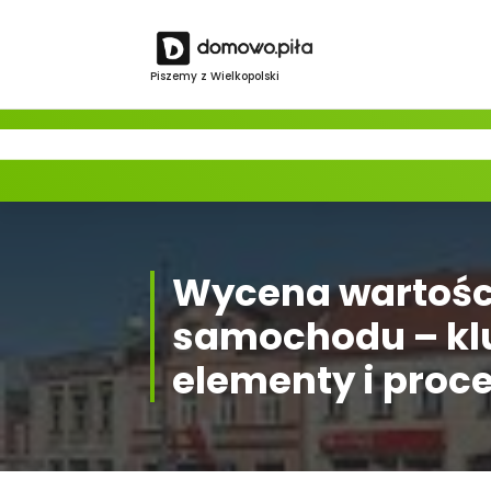
Skip
to
content
Piszemy z Wielkopolski
Wycena wartośc
samochodu – kl
elementy i proc