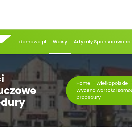
domowo.pl
Wpisy
Artykuły Sponsorowane
i
Home
-
Wielkopolskie
uczowe
Wycena wartości samoc
procedury
edury