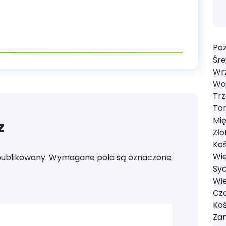
Poz
Śre
Wrz
Wol
Trz
Tom
Mi
z
Zło
Koś
Wie
publikowany.
Wymagane pola są oznaczone
Syc
Wie
Cza
Koś
Zan