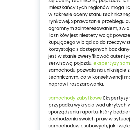
się oceną techniczną pojazdów. Ic
mieszkańcy tych regionów mogą li
w zakresie oceny stanu techniczneg
rynkowej. Sprawdzanie przebiegu aut
ogromnym zainteresowaniem, zwłas
liczników jest niestety wciąż pow
kupującego w błąd co do rzeczywis
korzystając z dostępnych baz dany
jest w stanie zweryfikować autentyc
serwisową pojazdu.
ekspertyzy sa
samochodu pozwala na uniknięcie z
technicznym, co w konsekwencji m
napraw i rozczarowania.
samochody zabytkowe
Ekspertyzy 
przypadku wykrycia wad ukrytych
sporządzeniu raportu, który będzie
dochodzenia swoich praw w sytuac
samochodów osobowych, jak i więks