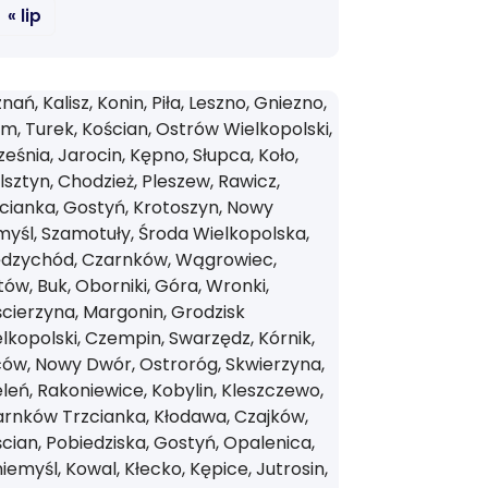
« lip
nań, Kalisz, Konin, Piła, Leszno, Gniezno,
m, Turek, Kościan, Ostrów Wielkopolski,
eśnia, Jarocin, Kępno, Słupca, Koło,
sztyn, Chodzież, Pleszew, Rawicz,
cianka, Gostyń, Krotoszyn, Nowy
yśl, Szamotuły, Środa Wielkopolska,
ędzychód, Czarnków, Wągrowiec,
tów, Buk, Oborniki, Góra, Wronki,
cierzyna, Margonin, Grodzisk
lkopolski, Czempin, Swarzędz, Kórnik,
ów, Nowy Dwór, Ostroróg, Skwierzyna,
leń, Rakoniewice, Kobylin, Kleszczewo,
rnków Trzcianka, Kłodawa, Czajków,
cian, Pobiedziska, Gostyń, Opalenica,
iemyśl, Kowal, Kłecko, Kępice, Jutrosin,