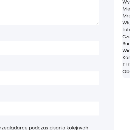
Wyr
Mie
Mro
Wł
Lub
Cze
Bud
Wie
Kór
Tr
Obo
rzeglądarce podczas pisania kolejnych