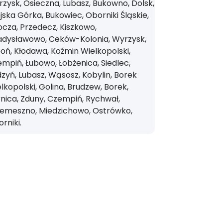
zysk, Osieczna, Lubasz, Bukowno, Dolsk,
jska Górka, Bukowiec, Oborniki Śląskie,
cza, Przedecz, Kiszkowo,
adysławowo, Ceków-Kolonia, Wyrzysk,
oń, Kłodawa, Koźmin Wielkopolski,
mpiń, Łubowo, Łobżenica, Siedlec,
zyń, Lubasz, Wąsosz, Kobylin, Borek
lkopolski, Golina, Brudzew, Borek,
nica, Zduny, Czempiń, Rychwał,
zemeszno, Miedzichowo, Ostrówko,
rniki.