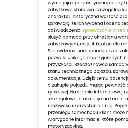
wymagają specjalistycznej oceny t
zabytkowe stanowią szczególną kate
charakter, historyczna wartość or
sprawiają, że ich wycena i ocena te
doświadczenia.
sprawdzanie przebi
służyć pomocą przy określaniu wa
zabytkowych, co jest istotne dla mi
Sprawdzenie samochodu przed zakup
pozwala uniknąć nieprzyjemnych n
przyszłości. Rzeczoznawca samoc
stanu technicznego pojazdu, spraw
dokumentację. Dzięki temu potenc
o zakupie pojazdu, mając pewność c
rynkowej. Na stronie internetowe
szczegółowe informacje na temat u
możliwość skorzystania z niej. Pop
przebiegu samochodu klient może mi
wiarygodne informacje, które pom
motoryzacyjną.