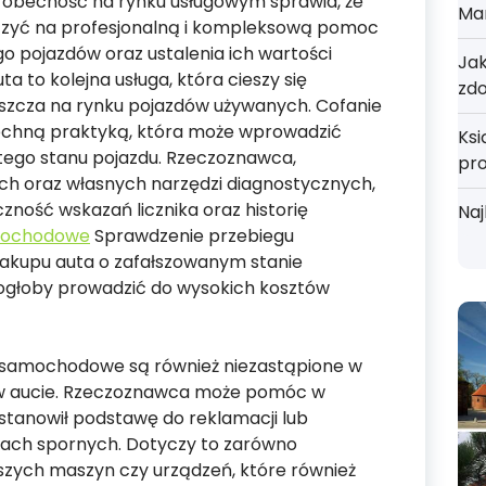
h obecność na rynku usługowym sprawia, że
Mar
czyć na profesjonalną i kompleksową pomoc
o pojazdów oraz ustalenia ich wartości
Jak
a to kolejna usługa, która cieszy się
zd
zcza na rynku pojazdów używanych. Cofanie
szechną praktyką, która może wprowadzić
Ksi
tego stanu pojazdu. Rzeczoznawca,
pr
ch oraz własnych narzędzi diagnostycznych,
zność wskazań licznika oraz historię
Naj
mochodowe
Sprawdzenie przebiegu
akupu auta o zafałszowanym stanie
ogłoby prowadzić do wysokich kosztów
samochodowe są również niezastąpione w
 w aucie. Rzeczoznawca może pomóc w
 stanowił podstawę do reklamacji lub
jach spornych. Dotyczy to zarówno
zych maszyn czy urządzeń, które również