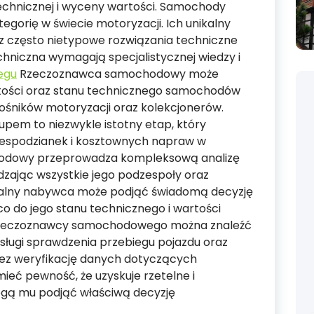
echnicznej i wyceny wartości. Samochody
gorię w świecie motoryzacji. Ich unikalny
az często nietypowe rozwiązania techniczne
chniczna wymagają specjalistycznej wiedzy i
egu
Rzeczoznawca samochodowy może
rtości oraz stanu technicznego samochodów
łośników motoryzacji oraz kolekcjonerów.
em to niezwykle istotny etap, który
iespodzianek i kosztownych napraw w
hodowy przeprowadza kompleksową analizę
dzając wszystkie jego podzespoły oraz
jalny nabywca może podjąć świadomą decyzję
o do jego stanu technicznego i wartości
j rzeczoznawcy samochodowego można znaleźć
sługi sprawdzenia przebiegu pojazdu oraz
rzez weryfikację danych dotyczących
eć pewność, że uzyskuje rzetelne i
ogą mu podjąć właściwą decyzję