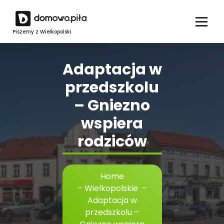
Skip
to
content
Piszemy z Wielkopolski
Adaptacja w
przedszkolu
– Gniezno
wspiera
rodziców
Home
-
Wielkopolskie
-
Adaptacja w
przedszkolu –