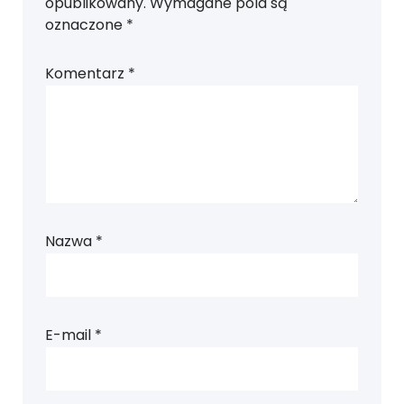
opublikowany.
Wymagane pola są
oznaczone
*
Komentarz
*
Nazwa
*
E-mail
*