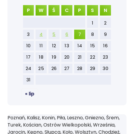
P
W
Ś
C
P
S
N
1
2
3
4
5
6
7
8
9
10
11
12
13
14
15
16
17
18
19
20
21
22
23
24
25
26
27
28
29
30
31
« lip
Poznań, Kalisz, Konin, Piła, Leszno, Gniezno, Śrem,
Turek, Kościan, Ostrów Wielkopolski, Września,
Jarocin, Kępno, Słupca, Koło, Wolsztyn, Chodzież,