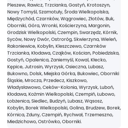
Pleszew, Rawicz, Trzcianka, Gostyń, Krotoszyn,
Nowy Tomyśl, Szamotuły, Środa Wielkopolska,
Międzychód, Czarnków, Wągrowiec, Złotów, Buk,
Oborniki, Góra, Wronki, Kościerzyna, Margonin,
Grodzisk Wielkopolski, Czempin, Swarzędz, Kórnik,
Syców, Nowy Dwór, Ostroróg, Skwierzyna, Wieleń,
Rakoniewice, Kobylin, Kleszczewo, Czarnków
Trzcianka, Kłodawa, Czajków, Kościan, Pobiedziska,
Gostyń, Opalenica, Zaniemyśl, Kowal, Kłecko,
Kępice, Jutrosin, Wyrzysk, Osieczna, Lubasz,
Bukowno, Dolsk, Miejska Górka, Bukowiec, Oborniki
Śląskie, Mrocza, Przedecz, Kiszkowo,
Władysławowo, Ceków-Kolonia, Wyrzysk, Luboń,
Kłodawa, Koźmin Wielkopolski, Czempiń, Łubowo,
Łobżenica, Siedlec, Budzyń, Lubasz, Wąsosz,
Kobylin, Borek Wielkopolski, Golina, Brudzew, Borek,
Kórnica, Zduny, Czempiń, Rychwał, Trzemeszno,
Miedzichowo, Ostrówko, Oborniki.