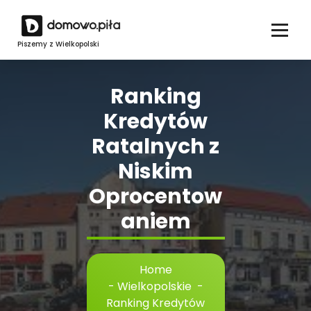
Skip
to
content
Piszemy z Wielkopolski
Ranking
Kredytów
Ratalnych z
Niskim
Oprocentow
aniem
Home
-
Wielkopolskie
-
Ranking Kredytów