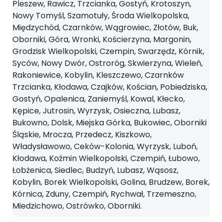
Pleszew, Rawicz, Trzcianka, Gostyń, Krotoszyn,
Nowy Tomyśl, Szamotuły, Środa Wielkopolska,
Międzychód, Czarnków, Wągrowiec, Złotów, Buk,
Oborniki, Góra, Wronki, Kościerzyna, Margonin,
Grodzisk Wielkopolski, Czempin, Swarzędz, Kórnik,
Syców, Nowy Dwór, Ostroróg, Skwierzyna, Wieleń,
Rakoniewice, Kobylin, Kleszczewo, Czarnków
Trzcianka, Kłodawa, Czajków, Kościan, Pobiedziska,
Gostyń, Opalenica, Zaniemyśl, Kowal, Kłecko,
Kępice, Jutrosin, Wyrzysk, Osieczna, Lubasz,
Bukowno, Dolsk, Miejska Górka, Bukowiec, Oborniki
Śląskie, Mrocza, Przedecz, Kiszkowo,
Władysławowo, Ceków-Kolonia, Wyrzysk, Luboń,
Kłodawa, Koźmin Wielkopolski, Czempiń, Łubowo,
Łobżenica, Siedlec, Budzyń, Lubasz, Wąsosz,
Kobylin, Borek Wielkopolski, Golina, Brudzew, Borek,
Kórnica, Zduny, Czempiń, Rychwał, Trzemeszno,
Miedzichowo, Ostrówko, Oborniki.