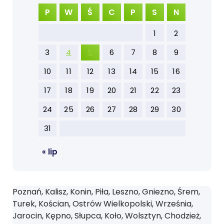
P
W
Ś
C
P
S
N
1
2
3
4
5
6
7
8
9
10
11
12
13
14
15
16
17
18
19
20
21
22
23
24
25
26
27
28
29
30
31
« lip
Poznań, Kalisz, Konin, Piła, Leszno, Gniezno, Śrem,
Turek, Kościan, Ostrów Wielkopolski, Września,
Jarocin, Kępno, Słupca, Koło, Wolsztyn, Chodzież,