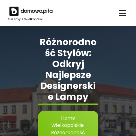
Skip
to
content
Piszemy z Wielkopolski
Różnorodno
ść Stylów:
Odkryj
Najlepsze
Designerski
e Lampy
Home
-
Wielkopolskie
-
Różnorodność