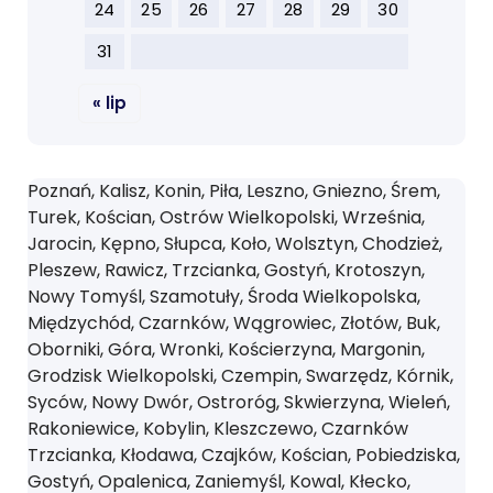
24
25
26
27
28
29
30
31
« lip
Poznań, Kalisz, Konin, Piła, Leszno, Gniezno, Śrem,
Turek, Kościan, Ostrów Wielkopolski, Września,
Jarocin, Kępno, Słupca, Koło, Wolsztyn, Chodzież,
Pleszew, Rawicz, Trzcianka, Gostyń, Krotoszyn,
Nowy Tomyśl, Szamotuły, Środa Wielkopolska,
Międzychód, Czarnków, Wągrowiec, Złotów, Buk,
Oborniki, Góra, Wronki, Kościerzyna, Margonin,
Grodzisk Wielkopolski, Czempin, Swarzędz, Kórnik,
Syców, Nowy Dwór, Ostroróg, Skwierzyna, Wieleń,
Rakoniewice, Kobylin, Kleszczewo, Czarnków
Trzcianka, Kłodawa, Czajków, Kościan, Pobiedziska,
Gostyń, Opalenica, Zaniemyśl, Kowal, Kłecko,