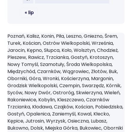
« lip
Poznań, Kalisz, Konin, Piła, Leszno, Gniezno, Śrem,
Turek, Kościan, Ostrów Wielkopolski, Września,
Jarocin, Kępno, Słupca, Koło, Wolsztyn, Chodzież,
Pleszew, Rawicz, Trzcianka, Gostyń, Krotoszyn,
Nowy Tomyśl, Szamotuły, Środa Wielkopolska,
Międzychód, Czarnków, Wągrowiec, Złotów, Buk,
Oborniki, Góra, Wronki, Kościerzyna, Margonin,
Grodzisk Wielkopolski, Czempin, Swarzędz, Kórnik,
Syców, Nowy Dwór, Ostroróg, Skwierzyna, Wieleń,
Rakoniewice, Kobylin, Kleszczewo, Czarnków
Trzcianka, Kłodawa, Czajków, Kościan, Pobiedziska,
Gostyń, Opalenica, Zaniemyśl, Kowal, Kłecko,
Kępice, Jutrosin, Wyrzysk, Osieczna, Lubasz,
Bukowno, Dolsk, Miejska Górka, Bukowiec, Oborniki