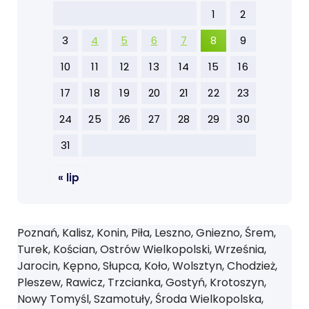
1
2
3
4
5
6
7
8
9
10
11
12
13
14
15
16
17
18
19
20
21
22
23
24
25
26
27
28
29
30
31
« lip
Poznań, Kalisz, Konin, Piła, Leszno, Gniezno, Śrem,
Turek, Kościan, Ostrów Wielkopolski, Września,
Jarocin, Kępno, Słupca, Koło, Wolsztyn, Chodzież,
Pleszew, Rawicz, Trzcianka, Gostyń, Krotoszyn,
Nowy Tomyśl, Szamotuły, Środa Wielkopolska,