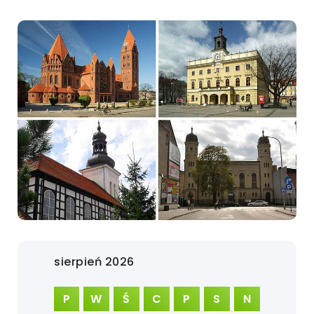
sierpień 2026
P
W
Ś
C
P
S
N