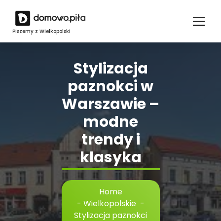
Skip
to
content
Piszemy z Wielkopolski
Stylizacja
paznokci w
Warszawie –
modne
trendy i
klasyka
Home
-
Wielkopolskie
-
Stylizacja paznokci