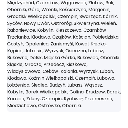
Międzychód, Czarnków, Wągrowiec, Złotów, Buk,
Oborniki, Góra, Wronki, Kościerzyna, Margonin,
Grodzisk Wielkopolski, Czempin, Swarzędz, Kórnik,
Syców, Nowy Dwór, Ostroróg, Skwierzyna, Wieleń,
Rakoniewice, Kobylin, Kleszczewo, Czarnków
Trzcianka, Kłodawa, Czajków, Kościan, Pobiedziska,
Gostyń, Opalenica, Zaniemyśl, Kowal, Kłecko,
Kępice, Jutrosin, Wyrzysk, Osieczna, Lubasz,
Bukowno, Dolsk, Miejska Górka, Bukowiec, Oborniki
Śląskie, Mrocza, Przedecz, Kiszkowo,
Władysławowo, Ceków-Kolonia, Wyrzysk, Luboń,
Kłodawa, Koźmin Wielkopolski, Czempiń, Łubowo,
Łobżenica, Siedlec, Budzyń, Lubasz, Wąsosz,
Kobylin, Borek Wielkopolski, Golina, Brudzew, Borek,
Kórnica, Zduny, Czempiń, Rychwał, Trzemeszno,
Miedzichowo, Ostrówko, Oborniki.